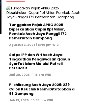
Politik
Raih Suara
Pastikan Data Akurat,
Terbanyak, Az
Panwaslih Aceh Jaya
Muslem Terpili
Uji Petik PDPB
sebagai Keuchi
Tunggakan Pajak APBG 2025
Triwulan II
Gunong Meuna
Diperkirakan Capai Rp1 Miliar,
Pemkab Aceh Jaya Panggil 172
Pemerintah Gampong
Agustus 3, 2026 | 8:46 pm WIB
Satpol PP dan WH Aceh Jaya
Tingkatkan Pengawasan Qanun
Syari’at Islam Melalui Patroli
Persuasif
Juli 20, 2026 | 1:18 pm WIB
Pilchiksung Aceh Jaya 2026: 239
Calon Keuchik Resmi Ditetapkan di
98 Gampong
Juli 13, 2026 | 10:55 am WIB