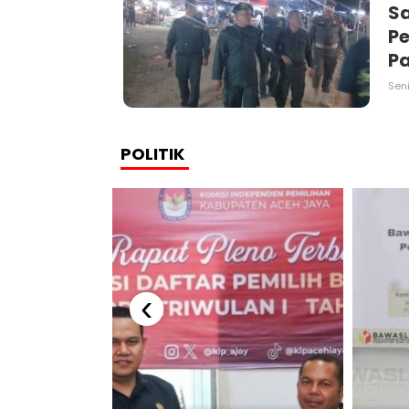
Sa
Pe
Pa
Seni
POLITIK
‹