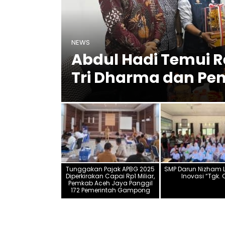
ntara
NEWS
ai
Abdul Hadi Temui 
n
Tri Dharma dan P
Tunggakan Pajak APBG 2025
SMP Darun Nizham 
Diperkirakan Capai Rp1 Miliar,
Inovasi “Tgk.
Pemkab Aceh Jaya Panggil
172 Pemerintah Gampong