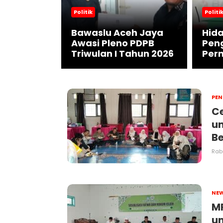
Politik
Politi
 Safwandi
Raih
Bawaslu Aceh Jaya
Hida
nyak di
Awasi Pleno PDPB
Pen
h Jaya
Triwulan I Tahun 2026
Pern
PEN
Ce
un
B
Rabu
NE
MP
u