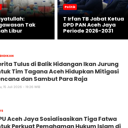
k
Politik
yatullah:
T Irfan TB Jabat Ketua
gawasan Tak
DPD PAN Aceh Jaya
ah Libur
Periode 2026-2031
DIDIKAN
rita Tulus di Balik Hidangan Ikan Jurung
tuk Tim Tagana Aceh Hidupkan Mitigasi
encana dan Sambut Para Raja
, 15 Juli 2026 - 19:26 WIB
WS
U Aceh Jaya Sosialisasikan Tiga Fatwa
ntuk Perkuat Pemahaman Hukum Islam di