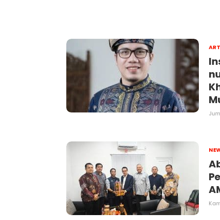
ART
In
nu
Kh
M
Juma
NE
Ab
P
A
Kami