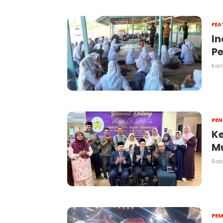
FEA
I
P
Kami
PEN
Ke
Mu
Rabu
PEM