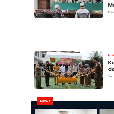
M
Rabu
HU
Ke
da
Sela
News