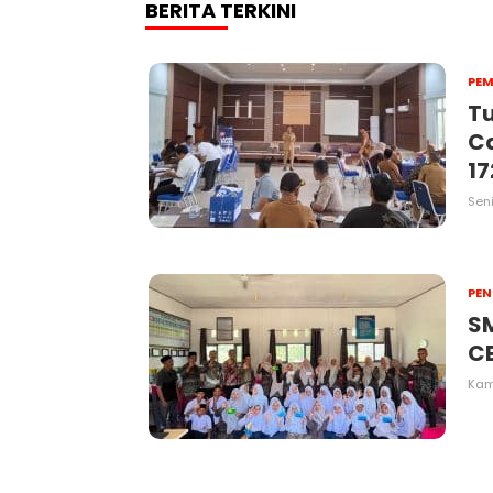
BERITA TERKINI
PEM
Tu
Ca
1
Sen
PEN
SM
C
Kami