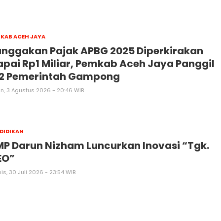
KAB ACEH JAYA
nggakan Pajak APBG 2025 Diperkirakan
pai Rp1 Miliar, Pemkab Aceh Jaya Panggil
72 Pemerintah Gampong
in, 3 Agustus 2026 - 20:46 WIB
DIDIKAN
P Darun Nizham Luncurkan Inovasi “Tgk.
EO”
s, 30 Juli 2026 - 23:54 WIB