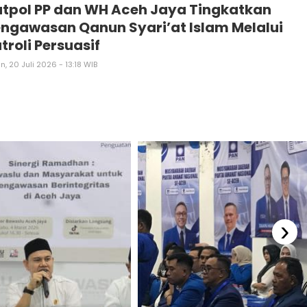
tpol PP dan WH Aceh Jaya Tingkatkan
ngawasan Qanun Syari’at Islam Melalui
troli Persuasif
n, 20 Juli 2026 - 13:18 WIB
›