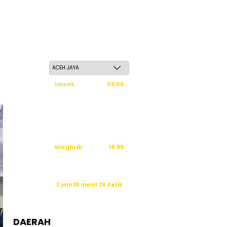
Sabtu, 23 Safar 1448 H / 08 Agustus 2026
Imsak
05:06
Subuh
05:16
Dzuhur
12:47
Ashar
16:06
Maghrib
18:55
Isya
20:07
Waktu sholat berikutnya dalam:
2 jam 38 menit 24 detik
Sumber: Kemenag
Politik
DAERAH