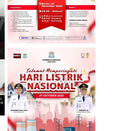
U,
ma