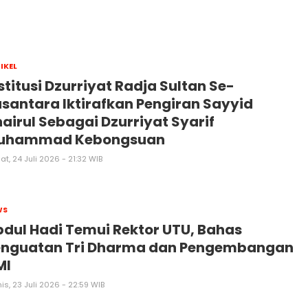
IKEL
stitusi Dzurriyat Radja Sultan Se-
santara Iktirafkan Pengiran Sayyid
airul Sebagai Dzurriyat Syarif
uhammad Kebongsuan
t, 24 Juli 2026 - 21:32 WIB
WS
dul Hadi Temui Rektor UTU, Bahas
enguatan Tri Dharma dan Pengembangan
MI
s, 23 Juli 2026 - 22:59 WIB