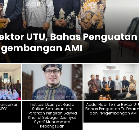
Rektor UTU, Bahas Penguatan
engembangan AMI
Luncurkan
Institusi Dzurriyat Radja
Abdul Hadi Temui Rektor UT
 CEO”
Sultan Se-nusantara
Bahas Penguatan Tri Dhar
Iktirafkan Pengiran Sayyid
dan Pengembangan AMI
Khairul Sebagai Dzurriyat
Syarif Muhammad
Kebongsuan