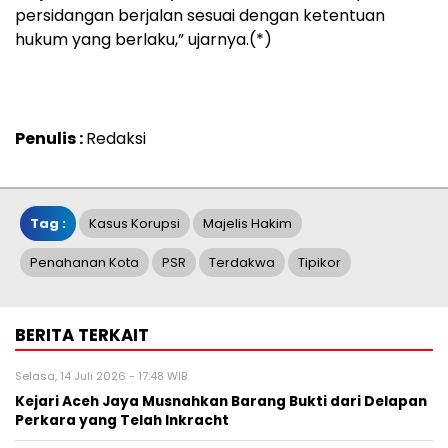
persidangan berjalan sesuai dengan ketentuan
hukum yang berlaku,” ujarnya.(*)
Penulis :
Redaksi
Tag :
Kasus Korupsi
Majelis Hakim
Penahanan Kota
PSR
Terdakwa
Tipikor
BERITA TERKAIT
Selasa, 14 Juli 2026 - 17:48 WIB
Kejari Aceh Jaya Musnahkan Barang Bukti dari Delapan
Perkara yang Telah Inkracht