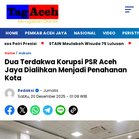
HOME
PEMKAB ACEH JAYA
NASIONAL
VIDEO
PERIST
olri Presisi
STAIN Meulaboh Wisuda 75 Lulusan
Ikut R
/
Home
Hukum
Dua Terdakwa Korupsi PSR Aceh
Jaya Dialihkan Menjadi Penahanan
Kota
Redaksi
- Jurnalis
Sabtu, 20 Desember 2025
- 01:08 WIB