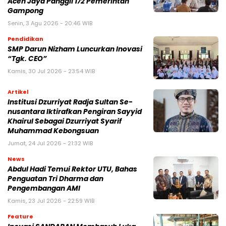
Aceh Jaya Panggil 172 Pemerintah
Gampong
Senin, 3 Agu 2026 - 20:46 WIB
Pendidikan
SMP Darun Nizham Luncurkan Inovasi
“Tgk. CEO”
Kamis, 30 Jul 2026 - 23:54 WIB
Artikel
Institusi Dzurriyat Radja Sultan Se-
nusantara Iktirafkan Pengiran Sayyid
Khairul Sebagai Dzurriyat Syarif
Muhammad Kebongsuan
Jumat, 24 Jul 2026 - 21:32 WIB
News
Abdul Hadi Temui Rektor UTU, Bahas
Penguatan Tri Dharma dan
Pengembangan AMI
Kamis, 23 Jul 2026 - 22:59 WIB
Feature