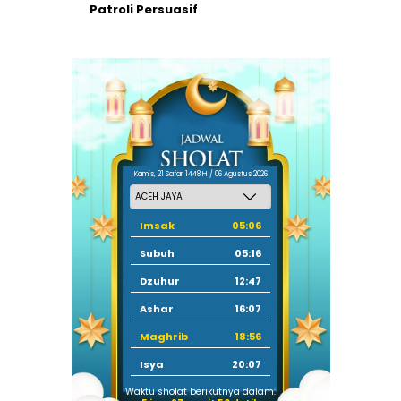
Patroli Persuasif
Kamis, 21 Safar 1448 H / 06 Agustus 2026
Imsak
05:06
Subuh
05:16
Dzuhur
12:47
Ashar
16:07
Maghrib
18:56
Isya
20:07
Waktu sholat berikutnya dalam: