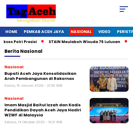
HOME
PEMKAB ACEH JAYA
NASIONAL
VIDEO
PERIST
 Polri Presisi
STAIN Meulaboh Wisuda 75 Lulusan
Ikut
Berita
Nasional
Nasional
Bupati Aceh Jaya Konsolidasikan
Arah Pembangunan di Rakornas
Kamis, 15 Januari 2026 - 21:36 WIB
Nasional
Imam Masjid Baitul Izzah dan Kadis
Pendidikan Dayah Aceh Jaya Hadiri
WZWF di Malaysia
Selasa, 14 Oktober 2025 - 19:31 WIB