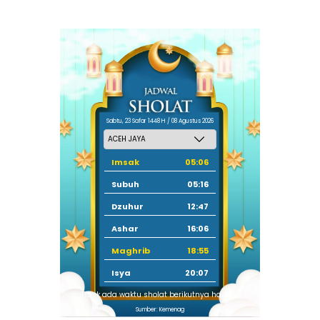
Sabtu, 23 Safar 1448 H / 08 Agustus 2026
Imsak
05:06
Subuh
05:16
Dzuhur
12:47
Ashar
16:06
Maghrib
18:55
Isya
20:07
Tidak ada waktu sholat berikutnya hari ini.
Sumber: Kemenag