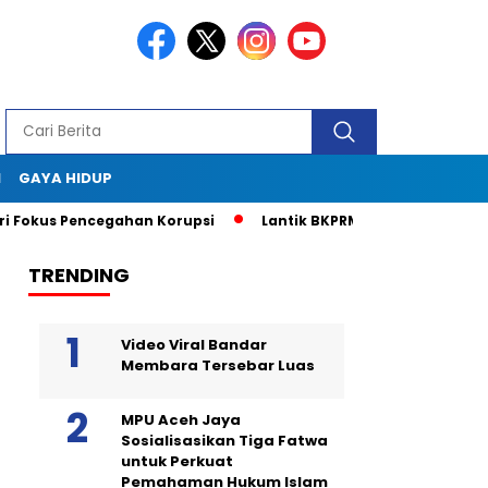
I
GAYA HIDUP
us Pencegahan Korupsi
Lantik BKPRMI Aceh Jaya, Muslem D:
TRENDING
Video Viral Bandar
Membara Tersebar Luas
MPU Aceh Jaya
Sosialisasikan Tiga Fatwa
untuk Perkuat
Pemahaman Hukum Islam