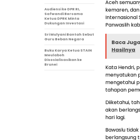
Aceh semuany
kemaren, dan 
Audiensi ke DPR RI,
Safwandi Bersama
Internasional 
Ketua DPRK Minta
Dukungan Investasi
Panwaslih kab
Sri Mulyani Bantah Sebut
Guru Beban Negara
Baca Juga 
Hasilnya
Buku Karya Ketua STAIN
Meulaboh
Disosialisasikan ke
Brunei
Kata Hendri, p
menyatukan p
mengetahui p
tahapan pemu
Diiketahui, t
akan berlangs
hari lagi.
Bawaslu tidak
berlangsung t