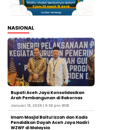
Waktu sholat berikutnya dalam:
0 jam 26 menit 14 detik
Sumber: Kemenag
NASIONAL
Bupati Aceh Jaya Konsolidasikan
Arah Pembangunan di Rakornas
Januari 15, 2026 | 9:36 pm WIB
Imam Masjid Baitul Izzah dan Kadis
Pendidikan Dayah Aceh Jaya Hadiri
WZWF di Malaysia