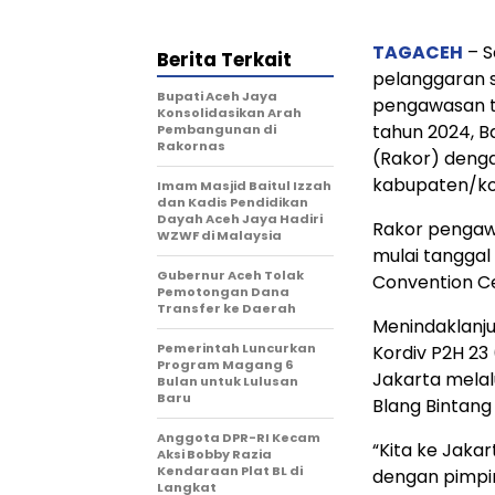
TAGACEH
– S
Berita Terkait
pelanggaran 
Bupati Aceh Jaya
pengawasan t
Konsolidasikan Arah
tahun 2024, B
Pembangunan di
Rakornas
(Rakor) denga
kabupaten/kot
Imam Masjid Baitul Izzah
dan Kadis Pendidikan
Dayah Aceh Jaya Hadiri
Rakor pengaw
WZWF di Malaysia
mulai tanggal
Gubernur Aceh Tolak
Convention C
Pemotongan Dana
Transfer ke Daerah
Menindaklanju
Pemerintah Luncurkan
Kordiv P2H 23
Program Magang 6
Jakarta melal
Bulan untuk Lulusan
Baru
Blang Bintang
Anggota DPR-RI Kecam
“Kita ke Jaka
Aksi Bobby Razia
Kendaraan Plat BL di
dengan pimpin
Langkat