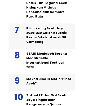
untuk Tim Tagana Aceh
Hidupkan Mitigasi
Bencana dan Sambut
Para Raja
Pilchiksung Aceh Jaya
2026: 239 Calon Keuchik
Resmi Ditetapkan di 98
Gampong
STAIN Meulaboh Borong
Medali SeIBa
International Festival
2026
Makna Bibalik Motif “Pinto
Aceh”
Satpol PP dan WH Aceh
Jaya Tingkatkan
Pengawasan Qanun