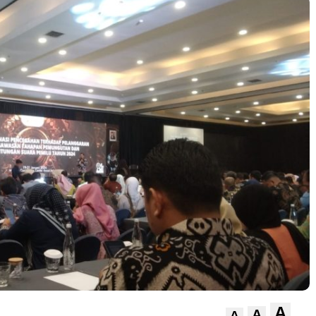
A
A
A