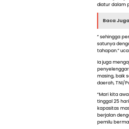
diatur dalam
Baca Juga 
” sehingga pe
satunya denga
tahapan.” uca
Ia juga menga
penyelenggar
masing, baik 
daerah, TNI/Po
“Mari kita awa
tinggal 25 ha
kapasitas mas
berjalan deng
pemilu berma