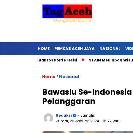
HOME
PEMKAB ACEH JAYA
NASIONAL
VID
Salurkan Baksos Polri Presisi
STAIN Meulaboh Wisuda 75 Lu
Home
Nasional
/
Bawaslu Se-Indonesia
Pelanggaran
Redaksi
- Jurnalis
Jumat, 26 Januari 2024
- 16:22 WIB