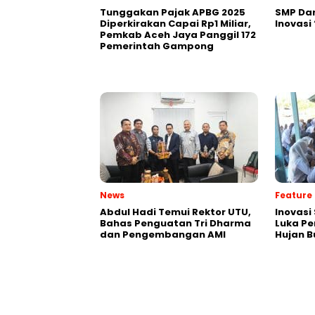
Tunggakan Pajak APBG 2025
SMP Da
Diperkirakan Capai Rp1 Miliar,
Inovasi
Pemkab Aceh Jaya Panggil 172
Pemerintah Gampong
News
Feature
Abdul Hadi Temui Rektor UTU,
Inovas
Bahas Penguatan Tri Dharma
Luka P
dan Pengembangan AMI
Hujan 