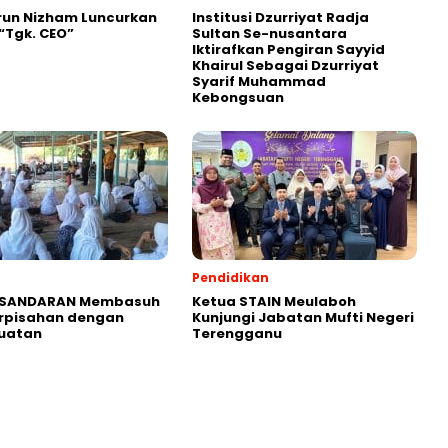
run Nizham Luncurkan
Institusi Dzurriyat Radja
 “Tgk. CEO”
Sultan Se-nusantara
Iktirafkan Pengiran Sayyid
Khairul Sebagai Dzurriyat
Syarif Muhammad
Kebongsuan
Pendidikan
i SANDARAN Membasuh
Ketua STAIN Meulaboh
erpisahan dengan
Kunjungi Jabatan Mufti Negeri
Buatan
Terengganu