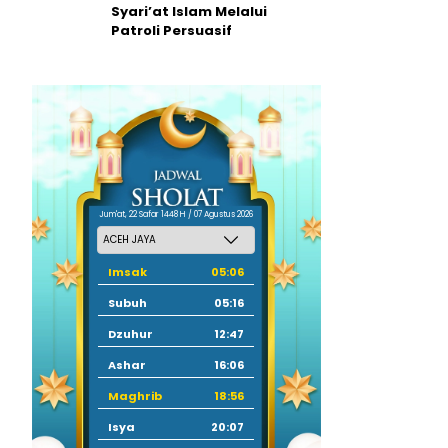
Syari’at Islam Melalui
Patroli Persuasif
Jum'at, 22 Safar 1448 H / 07 Agustus 2026
Imsak
05:06
Subuh
05:16
Dzuhur
12:47
Ashar
16:06
Maghrib
18:56
Isya
20:07