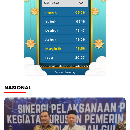
Imsak
05:06
Subuh
05:16
Dzuhur
12:47
Ashar
16:06
Maghrib
18:56
Isya
20:07
Tidak ada waktu sholat berikutnya hari ini.
Sumber: Kemenag
NASIONAL