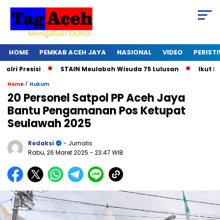
HOME
PEMKAB ACEH JAYA
NASIONAL
VIDEO
PERIST
 Presisi
STAIN Meulaboh Wisuda 75 Lulusan
Ikut Retre
/
Home
Hukum
20 Personel Satpol PP Aceh Jaya
Bantu Pengamanan Pos Ketupat
Seulawah 2025
Redaksi
- Jurnalis
Rabu, 26 Maret 2025
- 23:47 WIB