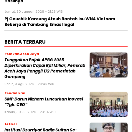
Hasilnya
Jumat, 30 Januari 2026 - 21:28 WIB
Pj Geuchik Kareung Ateuh Bantah Isu WNA Vietnam
Bekerja di Tambang Emas Ilegal
BERITA TERBARU
Pemkab Aceh Jaya
Tunggakan Pajak APBG 2025
Diperkirakan Capai Rp1 Miliar, Pemkab
Aceh Jaya Panggil 172 Pemerintah
Gampong
Senin, 3 Agu 2026 - 20:46 WIB
Pendidikan
SMP Darun Nizham Luncurkan Inovasi
“Tgk. CEO”
Kamis, 30 Jul 2026 - 23:54 WIB
Artikel
Institusi Dzurriyat Radja Sultan Se-