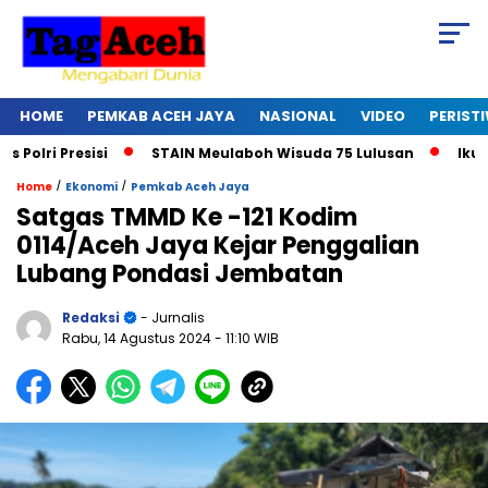
HOME
PEMKAB ACEH JAYA
NASIONAL
VIDEO
PERIST
ri Presisi
STAIN Meulaboh Wisuda 75 Lulusan
Ikut Ret
/
/
Home
Ekonomi
Pemkab Aceh Jaya
Satgas TMMD Ke -121 Kodim
0114/Aceh Jaya Kejar Penggalian
Lubang Pondasi Jembatan
Redaksi
- Jurnalis
Rabu, 14 Agustus 2024
- 11:10 WIB