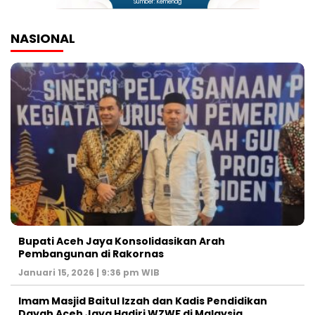
Sumber: Kemenag
NASIONAL
Bupati Aceh Jaya Konsolidasikan Arah
Pembangunan di Rakornas
Januari 15, 2026 | 9:36 pm WIB
Imam Masjid Baitul Izzah dan Kadis Pendidikan
Dayah Aceh Jaya Hadiri WZWF di Malaysia