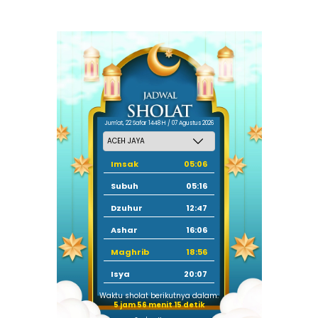
Jum'at, 22 Safar 1448 H / 07 Agustus 2026
Imsak
05:06
Subuh
05:16
Dzuhur
12:47
Ashar
16:06
Maghrib
18:56
Isya
20:07
Waktu sholat berikutnya dalam:
5 jam 56 menit 15 detik