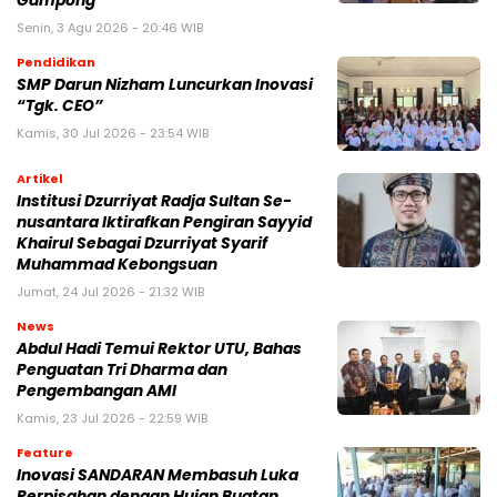
Gampong
Senin, 3 Agu 2026 - 20:46 WIB
Pendidikan
SMP Darun Nizham Luncurkan Inovasi
“Tgk. CEO”
Kamis, 30 Jul 2026 - 23:54 WIB
Artikel
Institusi Dzurriyat Radja Sultan Se-
nusantara Iktirafkan Pengiran Sayyid
Khairul Sebagai Dzurriyat Syarif
Muhammad Kebongsuan
Jumat, 24 Jul 2026 - 21:32 WIB
News
Abdul Hadi Temui Rektor UTU, Bahas
Penguatan Tri Dharma dan
Pengembangan AMI
Kamis, 23 Jul 2026 - 22:59 WIB
Feature
Inovasi SANDARAN Membasuh Luka
Perpisahan dengan Hujan Buatan