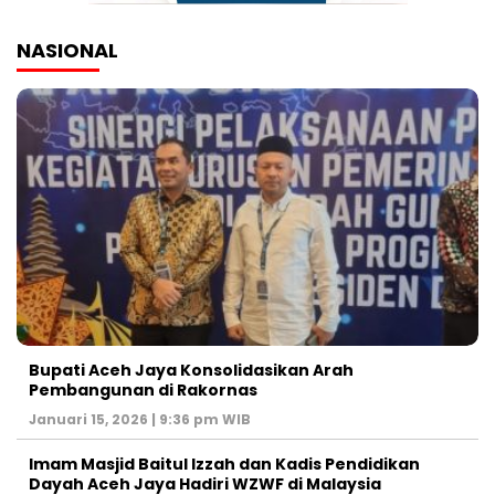
NASIONAL
Bupati Aceh Jaya Konsolidasikan Arah
Pembangunan di Rakornas
Januari 15, 2026 | 9:36 pm WIB
Imam Masjid Baitul Izzah dan Kadis Pendidikan
Dayah Aceh Jaya Hadiri WZWF di Malaysia