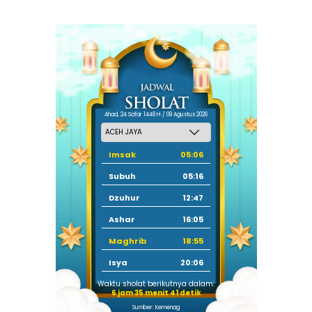
Ahad, 24 Safar 1448 H / 09 Agustus 2026
Imsak
05:06
Subuh
05:16
Dzuhur
12:47
Ashar
16:05
Maghrib
18:55
Isya
20:06
Waktu sholat berikutnya dalam:
6 jam 35 menit 40 detik
Sumber: Kemenag