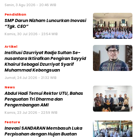
Senin, 3 Agu 2026 - 20:46 WIB
Pendidikan
SMP Darun Nizham Luncurkan Inovasi
“Tgk. CEO”
Kamis, 30 Jul 2026 - 23:54 WIB
Artikel
Institusi Dzurriyat Radja Sultan Se-
nusantara Iktirafkan Pengiran Sayyid
Khairul Sebagai Dzurriyat Syarif
Muhammad Kebongsuan
Jumat, 24 Jul 2026 - 21:32 WIB
News
Abdul Hadi Temui Rektor UTU, Bahas
Penguatan Tri Dharma dan
Pengembangan AMI
Kamis, 23 Jul 2026 - 22:59 WIB
Feature
Inovasi SANDARAN Membasuh Luka
Perpisahan dengan Hujan Buatan