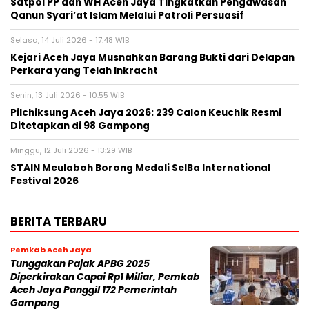
Satpol PP dan WH Aceh Jaya Tingkatkan Pengawasan
Qanun Syari’at Islam Melalui Patroli Persuasif
Selasa, 14 Juli 2026 - 17:48 WIB
Kejari Aceh Jaya Musnahkan Barang Bukti dari Delapan
Perkara yang Telah Inkracht
Senin, 13 Juli 2026 - 10:55 WIB
Pilchiksung Aceh Jaya 2026: 239 Calon Keuchik Resmi
Ditetapkan di 98 Gampong
Minggu, 12 Juli 2026 - 13:29 WIB
STAIN Meulaboh Borong Medali SeIBa International
Festival 2026
BERITA TERBARU
Pemkab Aceh Jaya
Tunggakan Pajak APBG 2025
Diperkirakan Capai Rp1 Miliar, Pemkab
Aceh Jaya Panggil 172 Pemerintah
Gampong