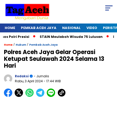
HOME
PEMKAB ACEH JAYA
NASIONAL
VIDEO
PERIST
lri Presisi
STAIN Meulaboh Wisuda 75 Lulusan
Ikut Re
/
/
Home
Hukum
Pemkab Aceh Jaya
Polres Aceh Jaya Gelar Operasi
Ketupat Seulawah 2024 Selama 13
Hari
Redaksi
- Jurnalis
Rabu, 3 April 2024
- 17:44 WIB