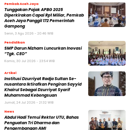
Pemkab Aceh Jaya
Tunggakan Pajak APBG 2025
Diperkirakan Capai Rp1 Miliar, Pemkab
Aceh Jaya Panggil 172 Pemerintah
Gampong
Senin, 3 Agu 2026 - 20:46 WIB
Pendidikan
SMP Darun Nizham Luncurkan Inovasi
“Tgk. CEO”
Kamis, 30 Jul 2026 - 23:54 WIB
Artikel
Institusi Dzurriyat Radja Sultan Se-
nusantara Iktirafkan Pengiran Sayyid
Khairul Sebagai Dzurriyat Syarif
Muhammad Kebongsuan
Jumat, 24 Jul 2026 - 21:32 WIB
News
Abdul Hadi Temui Rektor UTU, Bahas
Penguatan Tri Dharma dan
Pengembangan AMI