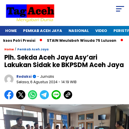
HOME
PEMKAB ACEH JAYA
NASIONAL
VIDEO
PERIST
Polri Presisi
STAIN Meulaboh Wisuda 75 Lulusan
Ikut 
/
Home
Pemkab Aceh Jaya
Plh. Sekda Aceh Jaya Asy’ari
Lakukan Sidak ke BKPSDM Aceh Jaya
Redaksi
- Jurnalis
Selasa, 6 Agustus 2024
- 14:19 WIB