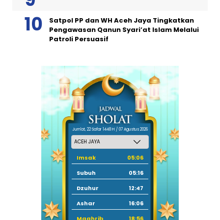
Satpol PP dan WH Aceh Jaya Tingkatkan
Pengawasan Qanun Syari’at Islam Melalui
Patroli Persuasif
Jum'at, 22 Safar 1448 H / 07 Agustus 2026
Imsak
05:06
Subuh
05:16
Dzuhur
12:47
Ashar
16:06
Maghrib
18:56