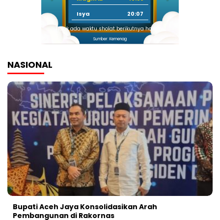
Isya
20:07
Tidak ada waktu sholat berikutnya hari ini.
Sumber: Kemenag
NASIONAL
Bupati Aceh Jaya Konsolidasikan Arah
Pembangunan di Rakornas