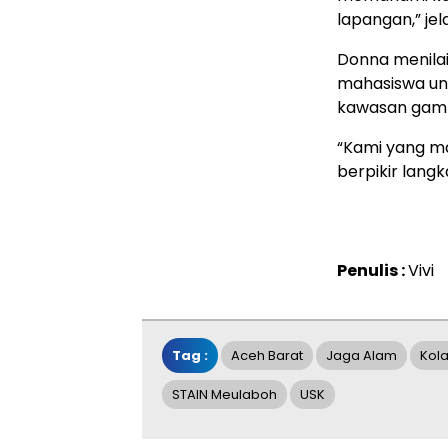
lapangan,” jel
Donna menilai
mahasiswa un
kawasan gam
“Kami yang m
berpikir lang
Penulis :
Vivi
Tag :
Aceh Barat
Jaga Alam
Kol
STAIN Meulaboh
USK