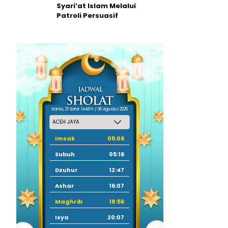
Syari’at Islam Melalui
Patroli Persuasif
Kamis, 21 Safar 1448 H / 06 Agustus 2026
Imsak
05:06
Subuh
05:16
Dzuhur
12:47
Ashar
16:07
Maghrib
18:56
Isya
20:07