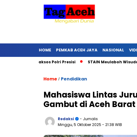
HOME
PEMKAB ACEH JAYA
NASIONAL
VID
lurkan Baksos Polri Presisi
STAIN Meulaboh Wisuda 75 Lulu
Home
Pendidikan
/
Mahasiswa Lintas Jur
Gambut di Aceh Barat
Redaksi
- Jurnalis
Minggu, 5 Oktober 2025
- 21:38 WIB