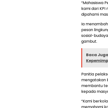
“Mahasiswa P
kami dari KP
dipahami mas
Ia menambahk
pesan lingkun
sosial-budaya
gambut.
Baca Juga 
Kepemimp
Panitia pelak
mengatakan b
membantu ter
kepada masya
“Kami berkol
memahami kon