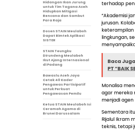
Hidangan Ikan Jurung
terhadap pent
untuk Tim Tagana Aceh
Hidupkan Mitigasi
“Akademisi ja
Bencana dan Sambut
Para Raja
jurusan. Kola
keterampilan
Dosen STAIN Meulaboh
Dapat Bimtek Aplikasi
lingkungan, 
SISTER
menyampaikan
STAIN Teungku
Dirundeng Meulaboh
Ikut Ajang Internasional
Baca Juga 
di Padang
PT “BAIK S
Bawaslu Aceh Jaya
Cetak 40 Kader
Pengawas Partisipatif
Monalisa men
untuk Perkuat
agar mereka 
Pengawasan Pemilu
menjadi agen
Ketua STAIN Meulaboh Isi
Ceramah Agama di
Sementara itu
Brunei Darussalam
Rijalul Ikra
teknis, tetap