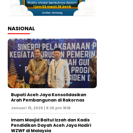
Waktu sholat berikutnya dalam:
1 jam 56 menit 35 detik
Sumber: Kemenag
NASIONAL
Bupati Aceh Jaya Konsolidasikan
Arah Pembangunan di Rakornas
Januari 15, 2026 | 9:36 pm WIB
Imam Masjid Baitul Izzah dan Kadis
Pendidikan Dayah Aceh Jaya Hadiri
WZWF di Malaysia