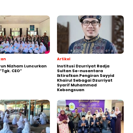
kan
Artikel
run Nizham Luncurkan
Institusi Dzurriyat Radja
 “Tgk. CEO”
Sultan Se-nusantara
Iktirafkan Pengiran Sayyid
Khairul Sebagai Dzurriyat
Syarif Muhammad
Kebongsuan