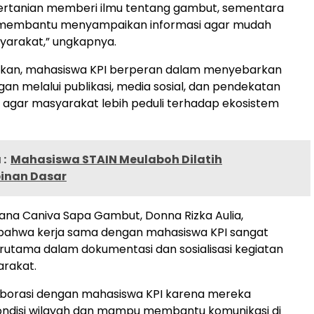
ertanian memberi ilmu tentang gambut, sementara
I membantu menyampaikan informasi agar mudah
yarakat,” ungkapnya.
an, mahasiswa KPI berperan dalam menyebarkan
gan melalui publikasi, media sosial, dan pendekatan
 agar masyarakat lebih peduli terhadap ekosistem
:
Mahasiswa STAIN Meulaboh Dilatih
inan Dasar
sana Caniva Sapa Gambut, Donna Rizka Aulia,
ahwa kerja sama dengan mahasiswa KPI sangat
utama dalam dokumentasi dan sosialisasi kegiatan
rakat.
aborasi dengan mahasiswa KPI karena mereka
disi wilayah dan mampu membantu komunikasi di