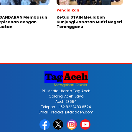
Pendidikan
i SANDARAN Membasuh
Ketua STAIN Meulaboh
erpisahan dengan
Kunjungi Jabatan Mufti Negeri
Buatan
Terengganu
PT. Media Utama Tag Aceh
Calang, Aceh Jaya
Aceh 23654
Telepon : +62 822 1483 6524
Email : redaksi@tagaceh.com