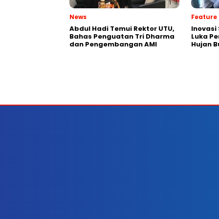
News
Feature
Abdul Hadi Temui Rektor UTU,
Inovas
Bahas Penguatan Tri Dharma
Luka P
dan Pengembangan AMI
Hujan 