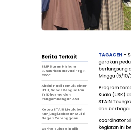
TAGACEH
– S
Berita Terkait
gerakan pedul
SMP Darun Nizham
berlangsung d
Luncurkan Inovasi “Tgk.
Minggu (5/10/
CEO”
Abdul Hadi Temui Rektor
Program terse
UTU, Bahas Penguatan
Kuala (USK) d
Tri Dharma dan
Pengembangan AMI
STAIN Teungk
dari berbagai 
Ketua STAIN Meulaboh
Kunjungi Jabatan Mufti
Negeri Terengganu
Koordinator 
kegiatan ini 
Cerita Tulus di Balik