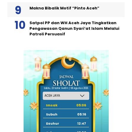
Makna Bibalik Motif “Pinto Aceh”
Satpol PP dan WH Aceh Jaya Tingkatkan
Pengawasan Qanun Syari’at Islam Melalui
Patroli Persuasif
Sabtu, 23 Safar 1448 H / 08 Agustus 2026
Imsak
05:06
Subuh
05:16
Dzuhur
12:47