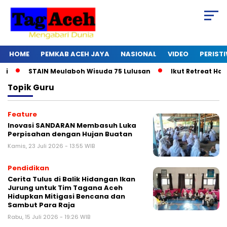
HOME
PEMKAB ACEH JAYA
NASIONAL
VIDEO
PERIST
STAIN Meulaboh Wisuda 75 Lulusan
Ikut Retreat Hari 
Topik
Guru
Feature
Inovasi SANDARAN Membasuh Luka
Perpisahan dengan Hujan Buatan
Kamis, 23 Juli 2026 - 13:55 WIB
Pendidikan
Cerita Tulus di Balik Hidangan Ikan
Jurung untuk Tim Tagana Aceh
Hidupkan Mitigasi Bencana dan
Sambut Para Raja
Rabu, 15 Juli 2026 - 19:26 WIB