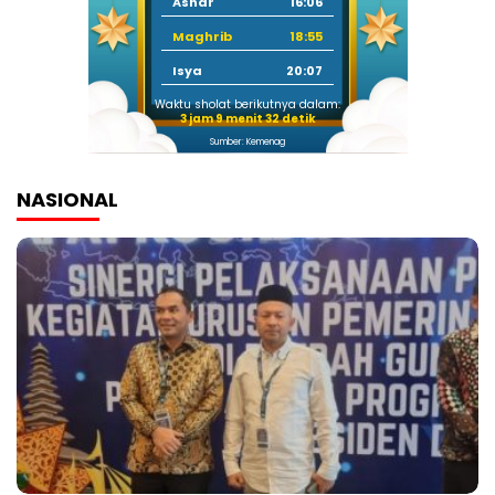
Ashar
16:06
Maghrib
18:55
Isya
20:07
Waktu sholat berikutnya dalam:
3 jam 9 menit 32 detik
Sumber: Kemenag
NASIONAL