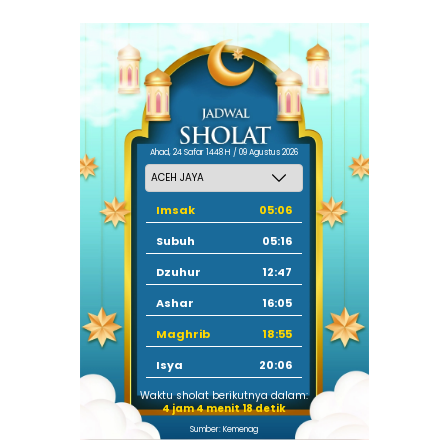
Ahad, 24 Safar 1448 H / 09 Agustus 2026
Imsak
05:06
Subuh
05:16
Dzuhur
12:47
Ashar
16:05
Maghrib
18:55
Isya
20:06
Waktu sholat berikutnya dalam:
4 jam 4 menit 17 detik
Sumber: Kemenag