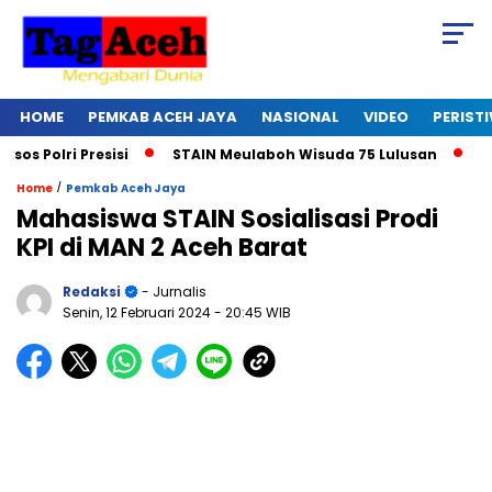
HOME
PEMKAB ACEH JAYA
NASIONAL
VIDEO
PERIST
olri Presisi
STAIN Meulaboh Wisuda 75 Lulusan
Ikut R
/
Home
Pemkab Aceh Jaya
Mahasiswa STAIN Sosialisasi Prodi
KPI di MAN 2 Aceh Barat
Redaksi
- Jurnalis
Senin, 12 Februari 2024
- 20:45 WIB