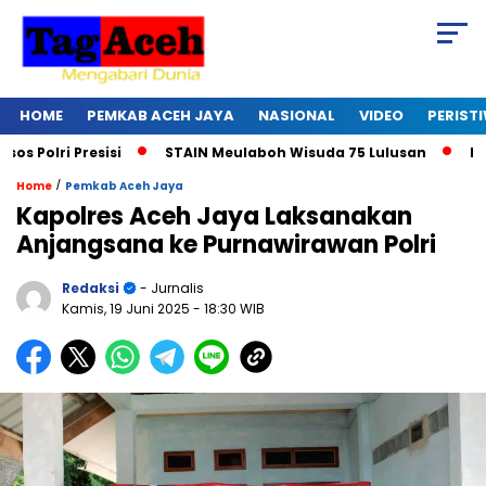
HOME
PEMKAB ACEH JAYA
NASIONAL
VIDEO
PERIST
olri Presisi
STAIN Meulaboh Wisuda 75 Lulusan
Ikut R
/
Home
Pemkab Aceh Jaya
Kapolres Aceh Jaya Laksanakan
Anjangsana ke Purnawirawan Polri
Redaksi
- Jurnalis
Kamis, 19 Juni 2025
- 18:30 WIB