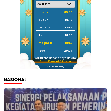
Imsak
05:06
Subuh
05:16
Dzuhur
12:47
Ashar
16:06
Maghrib
18:56
Isya
20:07
Waktu sholat berikutnya dalam:
3 jam 19 menit 54 detik
Sumber: Kemenag
NASIONAL