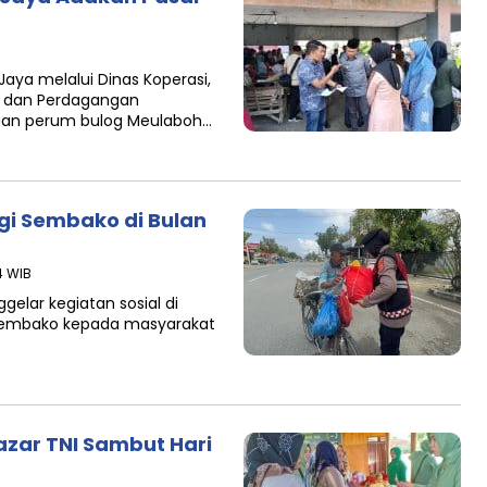
ya melalui Dinas Koperasi,
n dan Perdagangan
gan perum bulog Meulaboh…
gi Sembako di Bulan
4 WIB
lar kegiatan sosial di
embako kepada masyarakat
azar TNI Sambut Hari