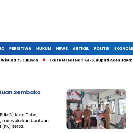
EO
PERISTIWA
HUKUM
NEWS
ARTIKEL
POLITIK
EKONOM
a 75 Lulusan
Ikut Retreat Hari Ke-6, Bupati Aceh Jaya: Mat
ntuan Sembako
(BUMG) Kuta Tuha,
, menyalurkan bantuan
 (KK) serta…