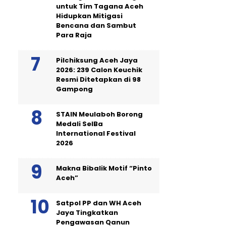
untuk Tim Tagana Aceh
Hidupkan Mitigasi
Bencana dan Sambut
Para Raja
Pilchiksung Aceh Jaya
2026: 239 Calon Keuchik
Resmi Ditetapkan di 98
Gampong
STAIN Meulaboh Borong
Medali SeIBa
International Festival
2026
Makna Bibalik Motif “Pinto
Aceh”
Satpol PP dan WH Aceh
Jaya Tingkatkan
Pengawasan Qanun