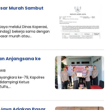
sar Murah Sambut
ya melalui Dinas Koperasi,
rindag) bekerja sama dengan
pasar murah atau…
an Anjangsana ke
 WIB
ayangkara ke-79, Kapolres
, didampingi Ketua
Zulfa,…
h Jaya Adakan Pasar