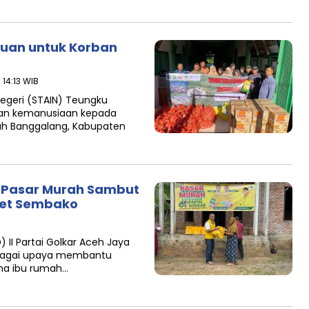
tuan untuk Korban
 14:13 WIB
egeri (STAIN) Teungku
an kemanusiaan kepada
uh Banggalang, Kabupaten
r Pasar Murah Sambut
ket Sembako
II Partai Golkar Aceh Jaya
ebagai upaya membantu
ma ibu rumah…