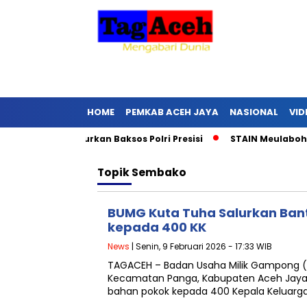
HOME
PEMKAB ACEH JAYA
NASIONAL
VID
h Jaya Salurkan Baksos Polri Presisi
STAIN Meulaboh Wisud
Topik
Sembako
BUMG Kuta Tuha Salurkan Ba
kepada 400 KK
News
| Senin, 9 Februari 2026 - 17:33 WIB
TAGACEH – Badan Usaha Milik Gampong 
Kecamatan Panga, Kabupaten Aceh Jaya
bahan pokok kepada 400 Kepala Keluarga