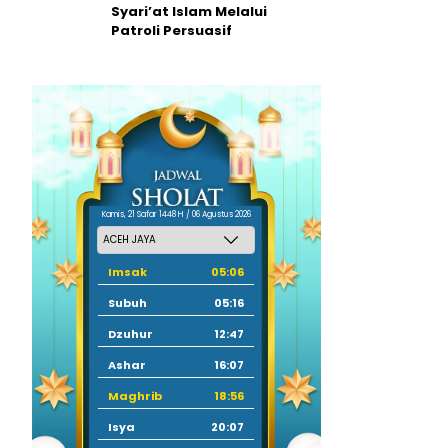
Syari’at Islam Melalui
Patroli Persuasif
Kamis, 21 Safar 1448 H / 06 Agustus 2026
Imsak
05:06
Subuh
05:16
Dzuhur
12:47
Ashar
16:07
Maghrib
18:56
Isya
20:07