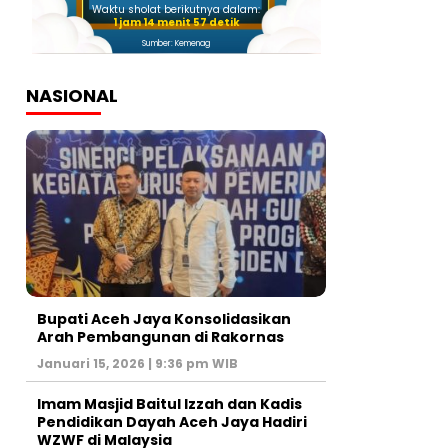
Waktu sholat berikutnya dalam:
1 jam 14 menit 56 detik
Sumber: Kemenag
NASIONAL
Bupati Aceh Jaya Konsolidasikan
Arah Pembangunan di Rakornas
Januari 15, 2026 | 9:36 pm WIB
Imam Masjid Baitul Izzah dan Kadis
Pendidikan Dayah Aceh Jaya Hadiri
WZWF di Malaysia