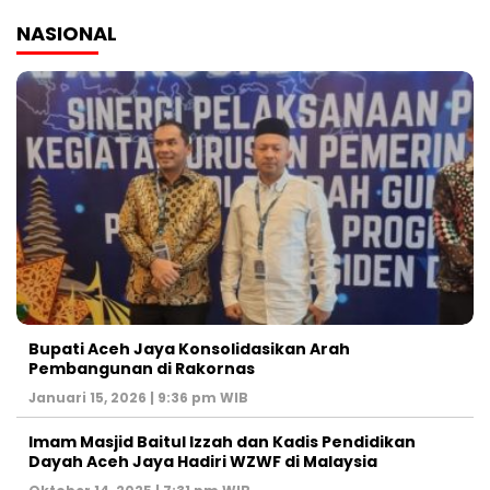
NASIONAL
Bupati Aceh Jaya Konsolidasikan Arah
Pembangunan di Rakornas
Januari 15, 2026 | 9:36 pm WIB
Imam Masjid Baitul Izzah dan Kadis Pendidikan
Dayah Aceh Jaya Hadiri WZWF di Malaysia