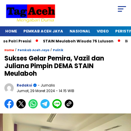
HOME
PEMKAB ACEH JAYA
NASIONAL
VIDEO
PERIST
ri Presisi
STAIN Meulaboh Wisuda 75 Lulusan
Ikut Ret
/
/
Home
Pemkab Aceh Jaya
Politik
Sukses Gelar Pemira, Vazil dan
Juliana Pimpin DEMA STAIN
Meulaboh
Redaksi
- Jurnalis
Jumat, 29 Maret 2024
- 14:15 WIB