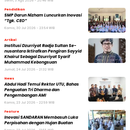
Senin, 3 Agu 2026 - 20:46 WIB
Pendidikan
SMP Darun Nizham Luncurkan Inovasi
“Tgk. CEO”
Kamis, 30 Jul 2026 - 23:54 WIB
Artikel
Institusi Dzurriyat Radja Sultan Se-
nusantara Iktirafkan Pengiran Sayyid
Khairul Sebagai Dzurriyat Syarif
Muhammad Kebongsuan
Jumat, 24 Jul 2026 - 21:32 WIB
News
Abdul Hadi Temui Rektor UTU, Bahas
Penguatan Tri Dharma dan
Pengembangan AMI
Kamis, 23 Jul 2026 - 22:59 WIB
Feature
Inovasi SANDARAN Membasuh Luka
Perpisahan dengan Hujan Buatan
Kamis, 23 Jul 2026 - 13:55 WIB