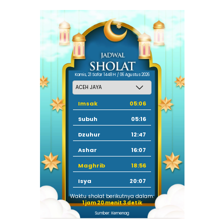
Kamis, 21 Safar 1448 H / 06 Agustus 2026
Imsak
05:06
Subuh
05:16
Dzuhur
12:47
Ashar
16:07
Maghrib
18:56
Isya
20:07
Waktu sholat berikutnya dalam:
1 jam 20 menit 2 detik
Sumber: Kemenag