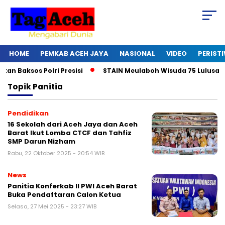
HOME
PEMKAB ACEH JAYA
NASIONAL
VIDEO
PERIST
 Baksos Polri Presisi
STAIN Meulaboh Wisuda 75 Lulusan
Topik
Panitia
Pendidikan
16 Sekolah dari Aceh Jaya dan Aceh
Barat Ikut Lomba CTCF dan Tahfiz
SMP Darun Nizham
Rabu, 22 Oktober 2025 - 20:54 WIB
News
Panitia Konferkab II PWI Aceh Barat
Buka Pendaftaran Calon Ketua
Selasa, 27 Mei 2025 - 23:27 WIB