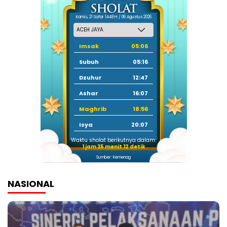
Kamis, 21 Safar 1448 H / 06 Agustus 2026
Imsak
05:06
Subuh
05:16
Dzuhur
12:47
Ashar
16:07
Maghrib
18:56
Isya
20:07
Waktu sholat berikutnya dalam:
1 jam 35 menit 11 detik
Sumber: Kemenag
NASIONAL