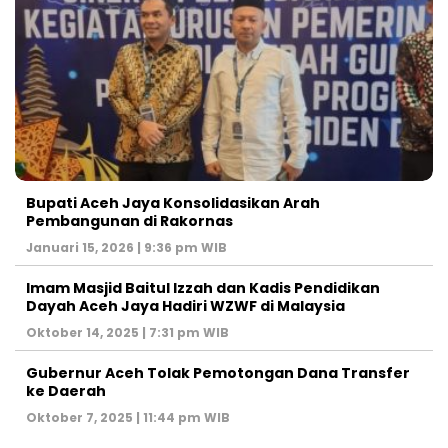
Bupati Aceh Jaya Konsolidasikan Arah
Pembangunan di Rakornas
Januari 15, 2026 | 9:36 pm WIB
Imam Masjid Baitul Izzah dan Kadis Pendidikan
Dayah Aceh Jaya Hadiri WZWF di Malaysia
Oktober 14, 2025 | 7:31 pm WIB
Gubernur Aceh Tolak Pemotongan Dana Transfer
ke Daerah
Oktober 7, 2025 | 11:44 pm WIB