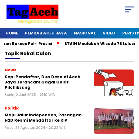
HOME
PEMKAB ACEH JAYA
NASIONAL
VIDEO
PERIST
 Baksos Polri Presisi
STAIN Meulaboh Wisuda 75 Lulusan
Topik
Bakal Calon
News
Sepi Pendaftar, Dua Desa di Aceh
Jaya Terancam Gagal Gelar
Pilchiksung
Senin, 2 Juni 2025 - 21:10 WIB
Politik
Maju Jalur Independen, Pasangan
H2D Resmi Mendaftar ke KIP
Rabu, 28 Agustus 2024 - 20:22 WIB