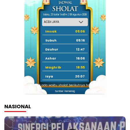
Sabtu, 23 Safar 1448 H / 08 Agustus 2026
Imsak
05:06
Subuh
05:16
Dzuhur
12:47
Ashar
16:06
Maghrib
18:55
Isya
20:07
Tidak ada waktu sholat berikutnya hari ini.
Sumber: Kemenag
NASIONAL