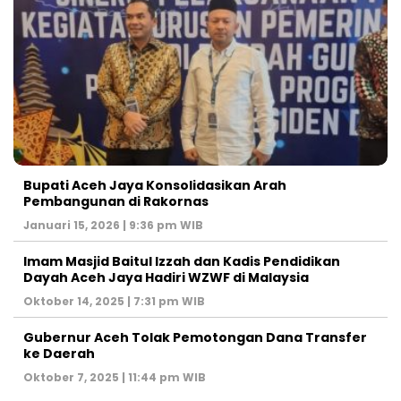
Bupati Aceh Jaya Konsolidasikan Arah
Pembangunan di Rakornas
Januari 15, 2026 | 9:36 pm WIB
Imam Masjid Baitul Izzah dan Kadis Pendidikan
Dayah Aceh Jaya Hadiri WZWF di Malaysia
Oktober 14, 2025 | 7:31 pm WIB
Gubernur Aceh Tolak Pemotongan Dana Transfer
ke Daerah
Oktober 7, 2025 | 11:44 pm WIB