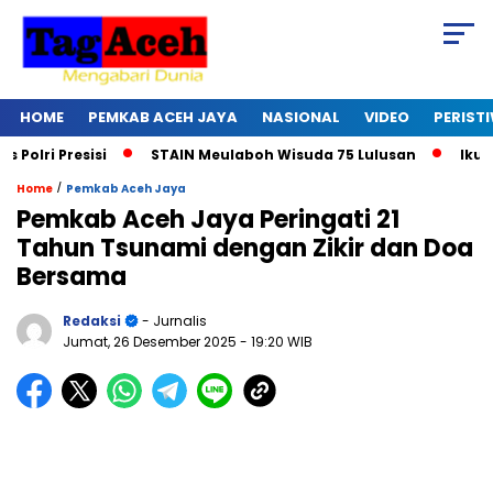
HOME
PEMKAB ACEH JAYA
NASIONAL
VIDEO
PERIST
i Presisi
STAIN Meulaboh Wisuda 75 Lulusan
Ikut Retr
/
Home
Pemkab Aceh Jaya
Pemkab Aceh Jaya Peringati 21
Tahun Tsunami dengan Zikir dan Doa
Bersama
Redaksi
- Jurnalis
Jumat, 26 Desember 2025
- 19:20 WIB