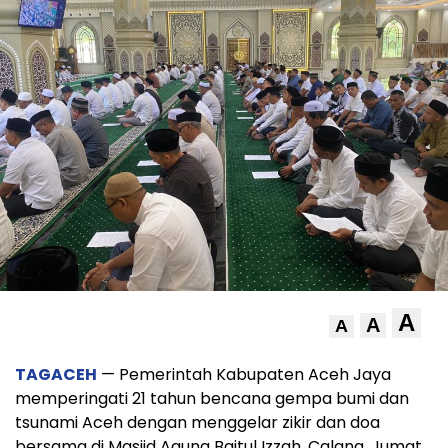
A
A
A
TAGACEH
— Pemerintah Kabupaten Aceh Jaya
memperingati 21 tahun bencana gempa bumi dan
tsunami Aceh dengan menggelar zikir dan doa
bersama di Masjid Agung Baitul Izzah, Calang, Jumat