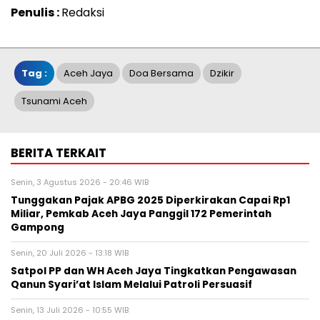
Penulis :
Redaksi
Tag :
Aceh Jaya
Doa Bersama
Dzikir
Tsunami Aceh
BERITA TERKAIT
Senin, 3 Agustus 2026 - 20:46 WIB
Tunggakan Pajak APBG 2025 Diperkirakan Capai Rp1
Miliar, Pemkab Aceh Jaya Panggil 172 Pemerintah
Gampong
Senin, 20 Juli 2026 - 13:18 WIB
Satpol PP dan WH Aceh Jaya Tingkatkan Pengawasan
Qanun Syari’at Islam Melalui Patroli Persuasif
Senin, 13 Juli 2026 - 10:55 WIB