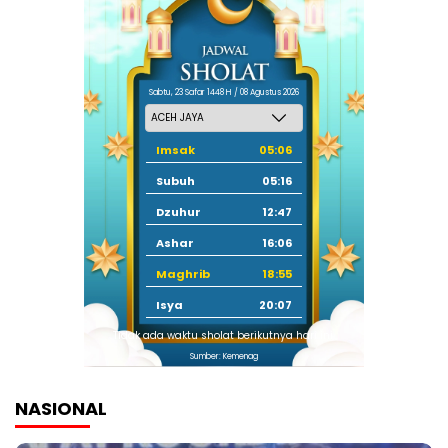
Sabtu, 23 Safar 1448 H / 08 Agustus 2026
Imsak
05:06
Subuh
05:16
Dzuhur
12:47
Ashar
16:06
Maghrib
18:55
Isya
20:07
Tidak ada waktu sholat berikutnya hari ini.
Sumber: Kemenag
NASIONAL