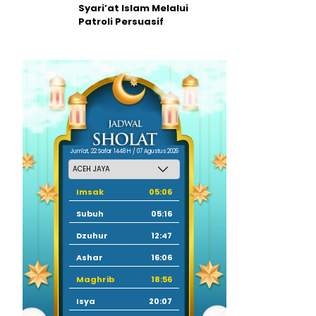
Syari’at Islam Melalui
Patroli Persuasif
Jum'at, 22 Safar 1448 H / 07 Agustus 2026
Imsak
05:06
Subuh
05:16
Dzuhur
12:47
Ashar
16:06
Maghrib
18:56
Isya
20:07