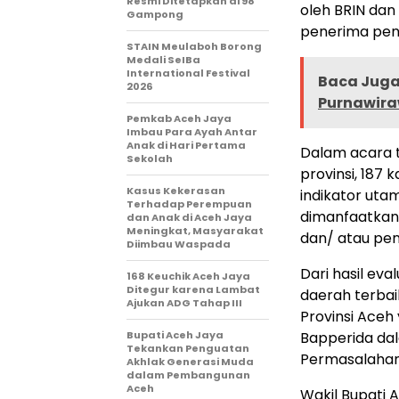
Resmi Ditetapkan di 98
oleh BRIN dan 
Gampong
penerima peng
STAIN Meulaboh Borong
Medali SeIBa
International Festival
Baca Juga 
2026
Purnawira
Pemkab Aceh Jaya
Imbau Para Ayah Antar
Anak di Hari Pertama
Dalam acara t
Sekolah
provinsi, 187 
Kasus Kekerasan
indikator uta
Terhadap Perempuan
dimanfaatkan 
dan Anak di Aceh Jaya
Meningkat, Masyarakat
dan/ atau pe
Diimbau Waspada
Dari hasil ev
168 Keuchik Aceh Jaya
Ditegur karena Lambat
daerah terbai
Ajukan ADG Tahap III
Provinsi Aceh
Bupati Aceh Jaya
Bapperida dal
Tekankan Penguatan
Permasalahan
Akhlak Generasi Muda
dalam Pembangunan
Aceh
Wakil Bupati