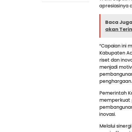
apresiasinya 
Baca Juga 
akan Teri
“Capaian ini 
Kabupaten Ac
riset dan inov
menjadi motiv
pembangunan 
penghargaan.
Pemerintah K
memperkuat p
pembangunan 
inovasi.
Melalui siner