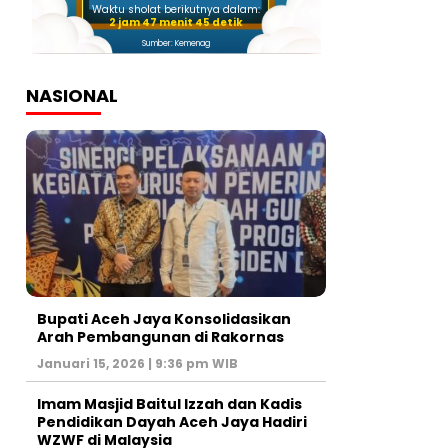
Waktu sholat berikutnya dalam:
2 jam 47 menit 43 detik
Sumber: Kemenag
NASIONAL
Bupati Aceh Jaya Konsolidasikan
Arah Pembangunan di Rakornas
Januari 15, 2026 | 9:36 pm WIB
Imam Masjid Baitul Izzah dan Kadis
Pendidikan Dayah Aceh Jaya Hadiri
WZWF di Malaysia