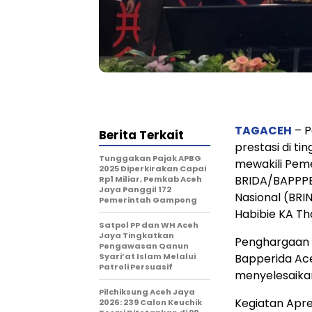
TAGACEH
– P
Berita Terkait
prestasi di ti
Tunggakan Pajak APBG
mewakili Pem
2025 Diperkirakan Capai
BRIDA/BAPPPER
Rp1 Miliar, Pemkab Aceh
Jaya Panggil 172
Nasional (BRI
Pemerintah Gampong
Habibie KA Th
Satpol PP dan WH Aceh
Jaya Tingkatkan
Penghargaan t
Pengawasan Qanun
Syari’at Islam Melalui
Bapperida Ac
Patroli Persuasif
menyelesaikan
Pilchiksung Aceh Jaya
Kegiatan Apre
2026: 239 Calon Keuchik