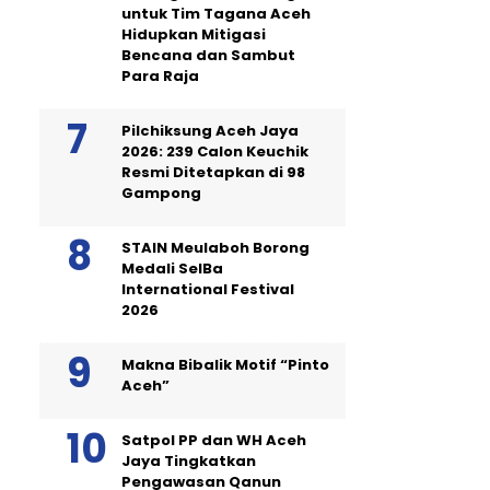
untuk Tim Tagana Aceh
Hidupkan Mitigasi
Bencana dan Sambut
Para Raja
Pilchiksung Aceh Jaya
2026: 239 Calon Keuchik
Resmi Ditetapkan di 98
Gampong
STAIN Meulaboh Borong
Medali SeIBa
International Festival
2026
Makna Bibalik Motif “Pinto
Aceh”
Satpol PP dan WH Aceh
Jaya Tingkatkan
Pengawasan Qanun