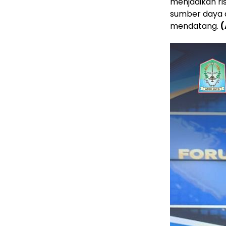
menjadikan ri
sumber daya 
mendatang.
(