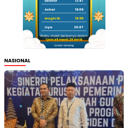
Dzuhur
12:47
Ashar
16:06
Maghrib
18:55
Isya
20:07
Waktu sholat berikutnya dalam:
1 jam 48 menit 27 detik
Sumber: Kemenag
NASIONAL