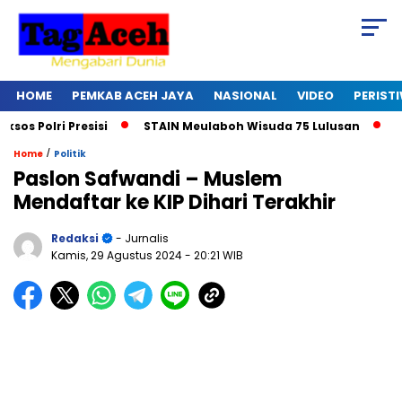
HOME
PEMKAB ACEH JAYA
NASIONAL
VIDEO
PERIST
Polri Presisi
STAIN Meulaboh Wisuda 75 Lulusan
Ikut 
/
Home
Politik
Paslon Safwandi – Muslem
Mendaftar ke KIP Dihari Terakhir
Redaksi
- Jurnalis
Kamis, 29 Agustus 2024
- 20:21 WIB