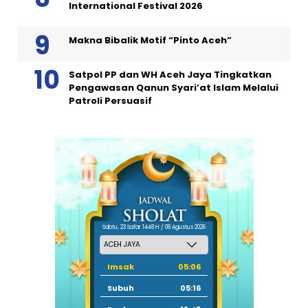
International Festival 2026
Makna Bibalik Motif “Pinto Aceh”
Satpol PP dan WH Aceh Jaya Tingkatkan
Pengawasan Qanun Syari’at Islam Melalui
Patroli Persuasif
Sabtu, 23 Safar 1448 H / 08 Agustus 2026
Imsak
05:06
Subuh
05:16