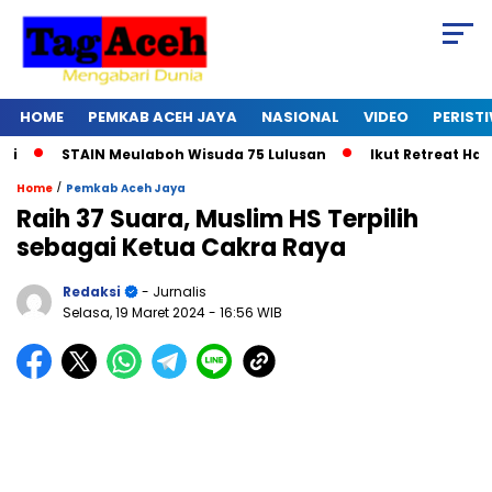
HOME
PEMKAB ACEH JAYA
NASIONAL
VIDEO
PERIST
STAIN Meulaboh Wisuda 75 Lulusan
Ikut Retreat Hari Ke
/
Home
Pemkab Aceh Jaya
Raih 37 Suara, Muslim HS Terpilih
sebagai Ketua Cakra Raya
Redaksi
- Jurnalis
Selasa, 19 Maret 2024
- 16:56 WIB