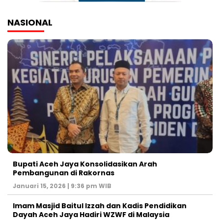
NASIONAL
Bupati Aceh Jaya Konsolidasikan Arah
Pembangunan di Rakornas
Januari 15, 2026 | 9:36 pm WIB
Imam Masjid Baitul Izzah dan Kadis Pendidikan
Dayah Aceh Jaya Hadiri WZWF di Malaysia