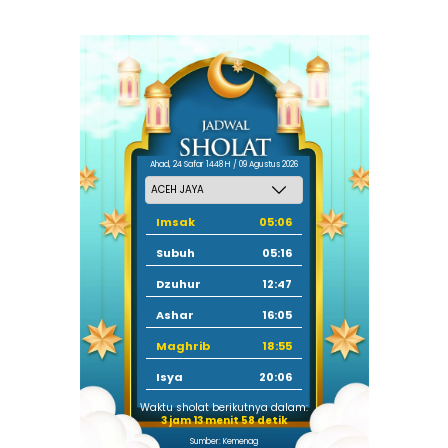
Ahad, 24 Safar 1448 H / 09 Agustus 2026
Imsak
05:06
Subuh
05:16
Dzuhur
12:47
Ashar
16:05
Maghrib
18:55
Isya
20:06
Waktu sholat berikutnya dalam:
3 jam 13 menit 57 detik
Sumber: Kemenag