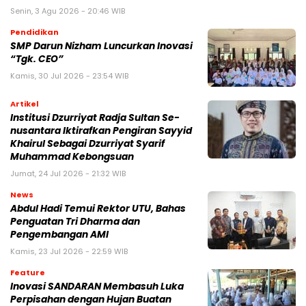
Senin, 3 Agu 2026 - 20:46 WIB
Pendidikan
SMP Darun Nizham Luncurkan Inovasi
“Tgk. CEO”
Kamis, 30 Jul 2026 - 23:54 WIB
Artikel
Institusi Dzurriyat Radja Sultan Se-
nusantara Iktirafkan Pengiran Sayyid
Khairul Sebagai Dzurriyat Syarif
Muhammad Kebongsuan
Jumat, 24 Jul 2026 - 21:32 WIB
News
Abdul Hadi Temui Rektor UTU, Bahas
Penguatan Tri Dharma dan
Pengembangan AMI
Kamis, 23 Jul 2026 - 22:59 WIB
Feature
Inovasi SANDARAN Membasuh Luka
Perpisahan dengan Hujan Buatan