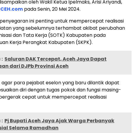
isampaikan oleh Wakil Ketua Ipelmaks, Arisi Ariyandi,
CEH.com
pada Senin, 20 Mei 2024.
, penyegaran ini penting untuk mempercepat realisasi
iatan yang sebelumnya terhambat akibat perubahan
nisasi dan Tata Kerja (SOTK) Kabupaten pada
uan Kerja Perangkat Kabupaten (SKPK).
:
Saluran DAK Tercepat, Aceh Jaya Dapat
an dari DJPb Provinsi Aceh
p agar para pejabat eselon yang baru dilantik dapat
uaikan diri dengan tugas pokok dan fungsi masing-
 bergerak cepat untuk mempercepat realisasi
:
Pj Bupati Aceh Jaya Ajak Warga Perbanyak
sial Selama Ramadhan