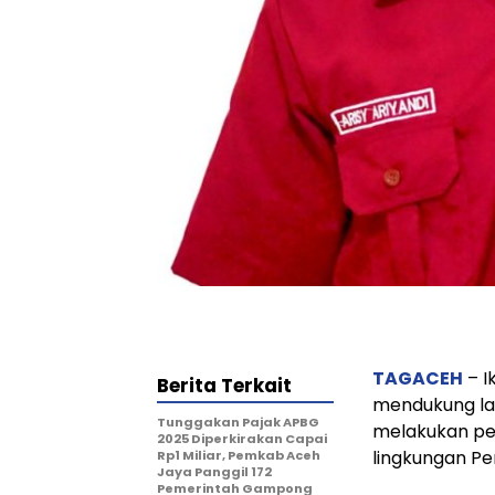
TAGACEH
– I
Berita Terkait
mendukung lan
Tunggakan Pajak APBG
melakukan pen
2025 Diperkirakan Capai
lingkungan P
Rp1 Miliar, Pemkab Aceh
Jaya Panggil 172
Pemerintah Gampong