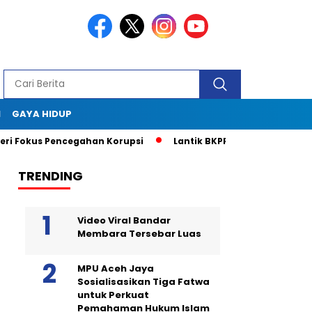
I
GAYA HIDUP
kus Pencegahan Korupsi
Lantik BKPRMI Aceh Jaya, Muslem D
TRENDING
Video Viral Bandar
Membara Tersebar Luas
MPU Aceh Jaya
Sosialisasikan Tiga Fatwa
untuk Perkuat
Pemahaman Hukum Islam