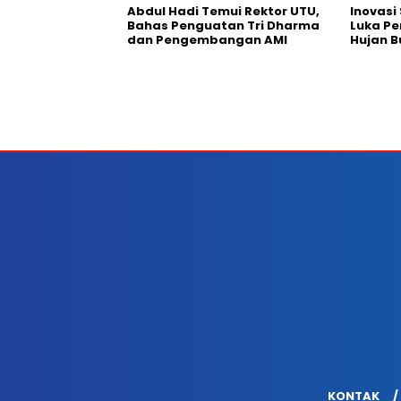
Abdul Hadi Temui Rektor UTU,
Inovas
Bahas Penguatan Tri Dharma
Luka P
dan Pengembangan AMI
Hujan 
KONTAK