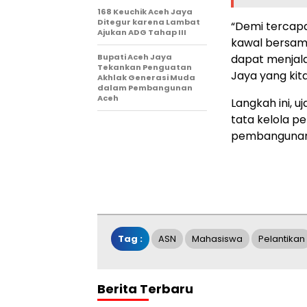
168 Keuchik Aceh Jaya
Ditegur karena Lambat
“Demi tercapa
Ajukan ADG Tahap III
kawal bersama
Bupati Aceh Jaya
dapat menjal
Tekankan Penguatan
Jaya yang kita 
Akhlak Generasi Muda
dalam Pembangunan
Aceh
Langkah ini, 
tata kelola 
pembangunan 
Tag :
ASN
Mahasiswa
Pelantikan
Berita Terbaru