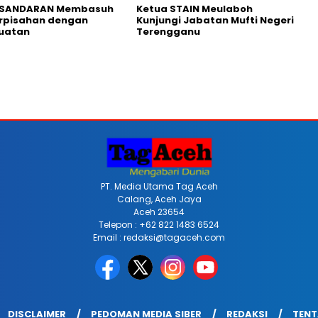
i SANDARAN Membasuh
Ketua STAIN Meulaboh
erpisahan dengan
Kunjungi Jabatan Mufti Negeri
Buatan
Terengganu
PT. Media Utama Tag Aceh
Calang, Aceh Jaya
Aceh 23654
Telepon : +62 822 1483 6524
Email : redaksi@tagaceh.com
DISCLAIMER
PEDOMAN MEDIA SIBER
REDAKSI
TENT