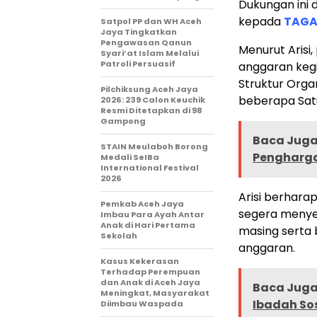
Dukungan ini d
kepada
TAGA
Satpol PP dan WH Aceh
Jaya Tingkatkan
Pengawasan Qanun
Menurut Arisi
Syari’at Islam Melalui
Patroli Persuasif
anggaran keg
Struktur Orga
Pilchiksung Aceh Jaya
beberapa Sat
2026: 239 Calon Keuchik
Resmi Ditetapkan di 98
Gampong
Baca Juga 
STAIN Meulaboh Borong
Pengharga
Medali SeIBa
International Festival
2026
Arisi berhara
Pemkab Aceh Jaya
segera menyes
Imbau Para Ayah Antar
Anak di Hari Pertama
masing serta
Sekolah
anggaran.
Kasus Kekerasan
Terhadap Perempuan
dan Anak di Aceh Jaya
Baca Juga 
Meningkat, Masyarakat
Ibadah So
Diimbau Waspada