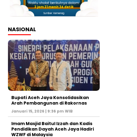
Waktu sholat berikutnya dalam:
2 jam 21 menit 32 detik
Sumber: Kemenag
NASIONAL
Bupati Aceh Jaya Konsolidasikan
Arah Pembangunan di Rakornas
Januari 15, 2026 | 9:36 pm WIB
Imam Masjid Baitul Izzah dan Kadis
Pendidikan Dayah Aceh Jaya Hadiri
WZWF di Malaysia