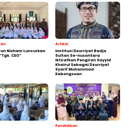
kan
Artikel
run Nizham Luncurkan
Institusi Dzurriyat Radja
 “Tgk. CEO”
Sultan Se-nusantara
Iktirafkan Pengiran Sayyid
Khairul Sebagai Dzurriyat
Syarif Muhammad
Kebongsuan
Pendidikan