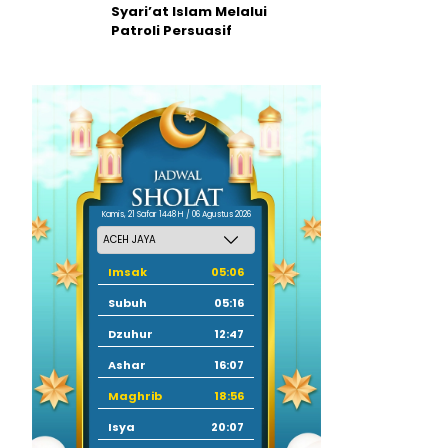
Syari’at Islam Melalui
Patroli Persuasif
Kamis, 21 Safar 1448 H / 06 Agustus 2026
Imsak
05:06
Subuh
05:16
Dzuhur
12:47
Ashar
16:07
Maghrib
18:56
Isya
20:07