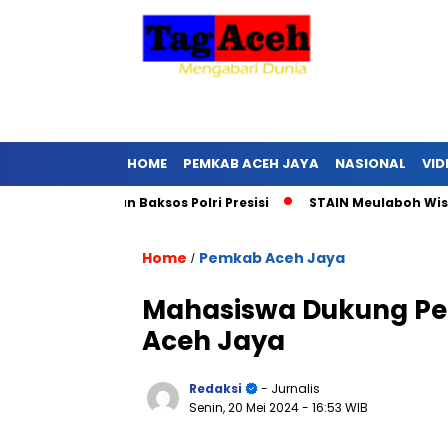
HOME
PEMKAB ACEH JAYA
NASIONAL
VID
 Salurkan Baksos Polri Presisi
STAIN Meulaboh Wisuda 75 
Home
Pemkab Aceh Jaya
/
Mahasiswa Dukung Peny
Aceh Jaya
Redaksi
- Jurnalis
Senin, 20 Mei 2024
- 16:53 WIB