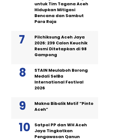
untuk Tim Tagana Aceh
Hidupkan Mitigasi
Bencana dan Sambut
Para Raja
Pilchiksung Aceh Jaya
2026: 239 Calon Keuchik
Resmi Ditetapkan di 98
Gampong
STAIN Meulaboh Borong
Medali SeIBa
International Festival
2026
Makna Bibalik Motif “Pinto
Aceh”
Satpol PP dan WH Aceh
Jaya Tingkatkan
Pengawasan Qanun