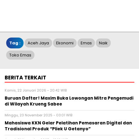
Tag :
Aceh Jaya
Ekonomi
Emas
Naik
Toko Emas
BERITA TERKAIT
Kamis, 22 Januari 2026 - 20:42 WIB
Buruan Daftar! Maxim Buka Lowongan Mitra Pengemudi
di Wilayah Krueng Sabee
Minggu, 23 November 2025 - 03:01 WIB
Mahasiswa KKN Gelar Pelatihan Pemasaran Digital dan
Tradisional Produk “Pliek U Getanyo”