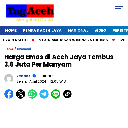
HOME
PEMKAB ACEH JAYA
NASIONAL
VIDEO
PERIST
i Presisi
STAIN Meulaboh Wisuda 75 Lulusan
Ikut Ret
/
Home
Ekonomi
Harga Emas di Aceh Jaya Tembus
3,6 Juta Per Manyam
Redaksi
- Jurnalis
Senin, 1 April 2024
- 12:05 WIB