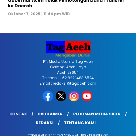
Gubernur Aceh Tolak Pemotongan Dana Transfer
ke Daerah
Oktober 7, 2025 | 11:44 pm WIB
PT. Media Utama Tag Aceh
Calang, Aceh Jaya
Aceh 23654
Telepon : +62 822 1483 6524
Email : redaksi@tagaceh.com
KONTAK
DISCLAIMER
PEDOMAN MEDIA SIBER
REDAKSI
TENTANG KAMI
COPYRIGHT © 2024 TAGACEH - ALL RIGHTS RESERVED