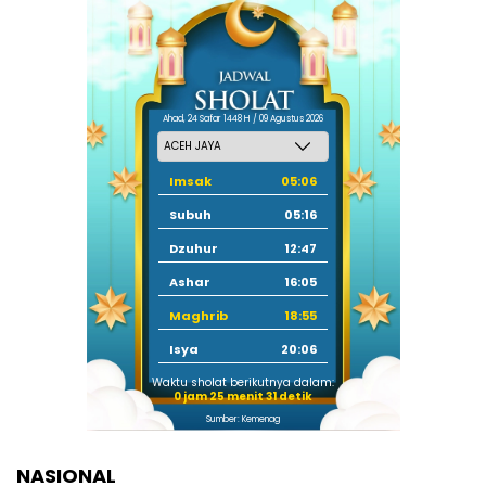
Ahad, 24 Safar 1448 H / 09 Agustus 2026
Imsak
05:06
Subuh
05:16
Dzuhur
12:47
Ashar
16:05
Maghrib
18:55
Isya
20:06
Waktu sholat berikutnya dalam:
0 jam 25 menit 30 detik
Sumber: Kemenag
NASIONAL