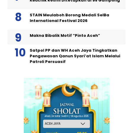
Keuchik Resmi Ditetapkan di 98 Gampong
STAIN Meulaboh Borong Medali SeIBa
International Festival 2026
Makna Bibalik Motif “Pinto Aceh”
Satpol PP dan WH Aceh Jaya Tingkatkan
Pengawasan Qanun Syari’at Islam Melalui
Patroli Persuasif
Ahad, 24 Safar 1448 H / 09 Agustus 2026