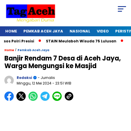
HOME
PEMKAB ACEH JAYA
NASIONAL
VIDEO
PERIST
olri Presisi
STAIN Meulaboh Wisuda 75 Lulusan
Ikut R
/
Home
Pemkab Aceh Jaya
Banjir Rendam 7 Desa di Aceh Jaya,
Warga Mengungsi ke Masjid
Redaksi
- Jurnalis
Minggu, 12 Mei 2024
- 23:51 WIB