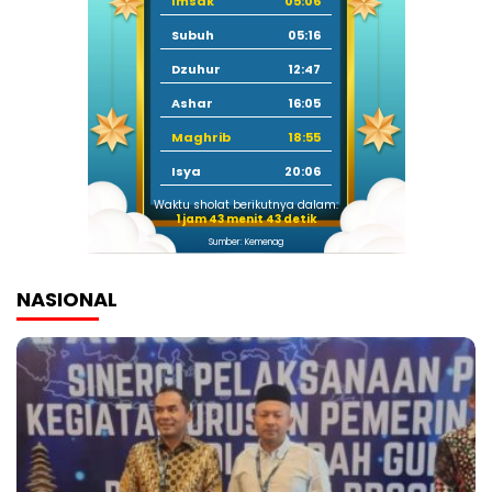
Imsak
05:06
Subuh
05:16
Dzuhur
12:47
Ashar
16:05
Maghrib
18:55
Isya
20:06
Waktu sholat berikutnya dalam:
1 jam 43 menit 42 detik
Sumber: Kemenag
NASIONAL