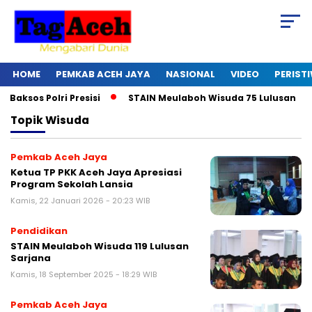
HOME
PEMKAB ACEH JAYA
NASIONAL
VIDEO
PERIST
ksos Polri Presisi
STAIN Meulaboh Wisuda 75 Lulusan
Topik
Wisuda
Pemkab Aceh Jaya
Ketua TP PKK Aceh Jaya Apresiasi
Program Sekolah Lansia
Kamis, 22 Januari 2026 - 20:23 WIB
Pendidikan
STAIN Meulaboh Wisuda 119 Lulusan
Sarjana
Kamis, 18 September 2025 - 18:29 WIB
Pemkab Aceh Jaya