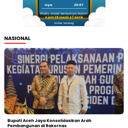
Isya
20:07
Waktu sholat berikutnya dalam:
4 jam 28 menit 47 detik
Sumber: Kemenag
NASIONAL
Bupati Aceh Jaya Konsolidasikan Arah
Pembangunan di Rakornas