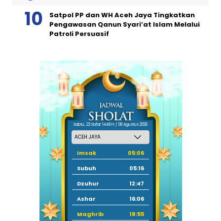
Satpol PP dan WH Aceh Jaya Tingkatkan
Pengawasan Qanun Syari’at Islam Melalui
Patroli Persuasif
Sabtu, 23 Safar 1448 H / 08 Agustus 2026
Imsak
05:06
Subuh
05:16
Dzuhur
12:47
Ashar
16:06
Maghrib
18:55