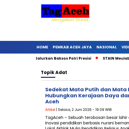
HOME
PEMKAB ACEH JAYA
NASIONAL
VID
 Aceh Jaya Salurkan Baksos Polri Presisi
STAIN Meulaboh W
Topik
Adat
Sedekat Mata Putih dan Mata
Hubungkan Kerajaan Daya dan 
Aceh
Artikel
| Selasa, 2 Juni 2026 - 19:09 WIB
TagAceh – Sebuah terobosan besar lahir 
Inovasi pendidikan berbasis nurani bern
Lokal Akhlak Mulia Pendidikan Religius Ana