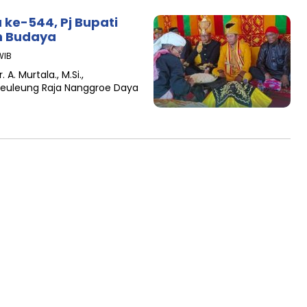
 ke-544, Pj Bupati
n Budaya
WIB
. Murtala., M.Si.,
uleung Raja Nanggroe Daya