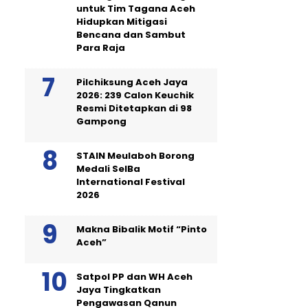
untuk Tim Tagana Aceh
Hidupkan Mitigasi
Bencana dan Sambut
Para Raja
Pilchiksung Aceh Jaya
2026: 239 Calon Keuchik
Resmi Ditetapkan di 98
Gampong
STAIN Meulaboh Borong
Medali SeIBa
International Festival
2026
Makna Bibalik Motif “Pinto
Aceh”
Satpol PP dan WH Aceh
Jaya Tingkatkan
Pengawasan Qanun