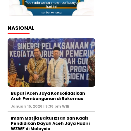
Tidak ada waktu sholat berikutnya
hari ini.
Sumber: Kemenag
NASIONAL
Bupati Aceh Jaya Konsolidasikan
Arah Pembangunan di Rakornas
Januari 15, 2026 | 9:36 pm WIB
Imam Masjid Baitul Izzah dan Kadis
Pendidikan Dayah Aceh Jaya Hadiri
WZWF di Malaysia