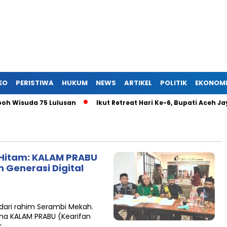
EO
PERISTIWA
HUKUM
NEWS
ARTIKEL
POLITIK
EKONOM
isuda 75 Lulusan
Ikut Retreat Hari Ke-6, Bupati Aceh Jaya:
 Hitam: KALAM PRABU
Generasi Digital
dari rahim Serambi Mekah.
ama KALAM PRABU (Kearifan
k…