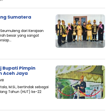
jung Sumatera
Seumuleng dari Kerajaan
rah besar yang sangat
ersiap…
j Bupati Pimpin
n Aceh Jaya
WIB
ala, M.Si., bertindak sebagai
Ulang Tahun (HUT) ke-22