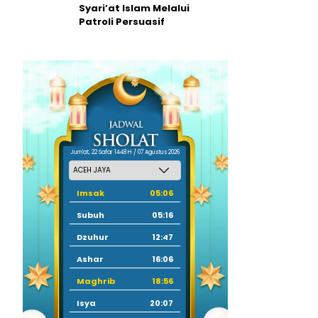
Syari’at Islam Melalui
Patroli Persuasif
Jum'at, 22 Safar 1448 H / 07 Agustus 2026
Imsak
05:06
Subuh
05:16
Dzuhur
12:47
Ashar
16:06
Maghrib
18:56
Isya
20:07