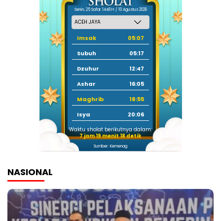
Senin, 25 Safar 1448 H / 10 Agustus 2026
Imsak
05:07
Subuh
05:17
Dzuhur
12:47
Ashar
16:05
Maghrib
18:55
Isya
20:06
Waktu sholat berikutnya dalam:
7 jam 19 menit 17 detik
Sumber: Kemenag
NASIONAL