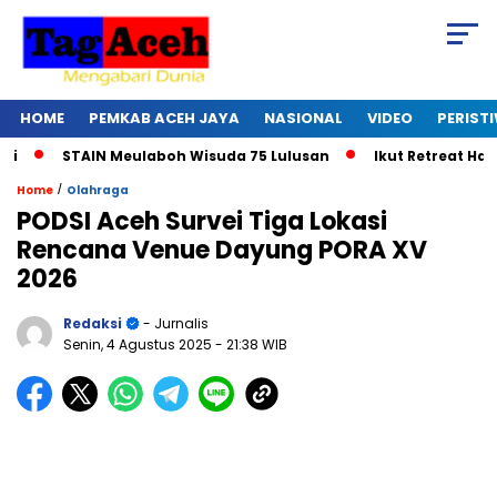
HOME
PEMKAB ACEH JAYA
NASIONAL
VIDEO
PERIST
TAIN Meulaboh Wisuda 75 Lulusan
Ikut Retreat Hari Ke-6, B
/
Home
Olahraga
PODSI Aceh Survei Tiga Lokasi
Rencana Venue Dayung PORA XV
2026
Redaksi
- Jurnalis
Senin, 4 Agustus 2025
- 21:38 WIB