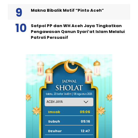
Makna Bibalik Motif “Pinto Aceh”
Satpol PP dan WH Aceh Jaya Tingkatkan
Pengawasan Qanun Syari’at Islam Melalui
Patroli Persuasif
Sabtu, 23 Safar 1448 H / 08 Agustus 2026
Imsak
05:06
Subuh
05:16
Dzuhur
12:47