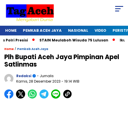
HOME
PEMKAB ACEH JAYA
NASIONAL
VIDEO
PERIST
i Presisi
STAIN Meulaboh Wisuda 75 Lulusan
Ikut Retr
/
Home
Pemkab Aceh Jaya
Plh Bupati Aceh Jaya Pimpinan Apel
Satlinmas
Redaksi
- Jurnalis
Kamis, 28 Desember 2023
- 19:14 WIB