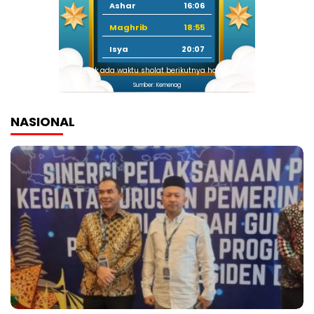
Ashar
16:06
Maghrib
18:55
Isya
20:07
Tidak ada waktu sholat berikutnya hari ini.
Sumber: Kemenag
NASIONAL