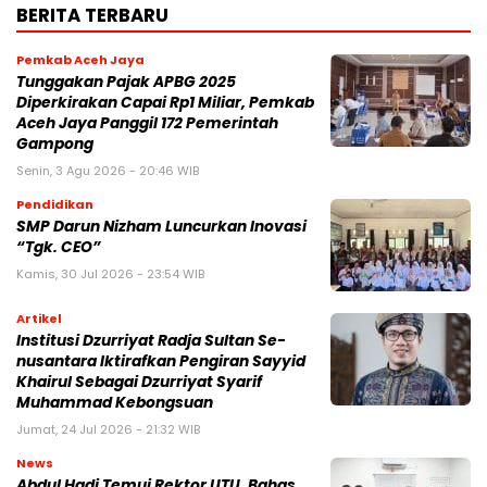
BERITA TERBARU
Pemkab Aceh Jaya
Tunggakan Pajak APBG 2025
Diperkirakan Capai Rp1 Miliar, Pemkab
Aceh Jaya Panggil 172 Pemerintah
Gampong
Senin, 3 Agu 2026 - 20:46 WIB
Pendidikan
SMP Darun Nizham Luncurkan Inovasi
“Tgk. CEO”
Kamis, 30 Jul 2026 - 23:54 WIB
Artikel
Institusi Dzurriyat Radja Sultan Se-
nusantara Iktirafkan Pengiran Sayyid
Khairul Sebagai Dzurriyat Syarif
Muhammad Kebongsuan
Jumat, 24 Jul 2026 - 21:32 WIB
News
Abdul Hadi Temui Rektor UTU, Bahas