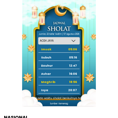
Jum'at, 22 Safar 1448 H / 07 Agustus 2026
Imsak
05:06
Subuh
05:16
Dzuhur
12:47
Ashar
16:06
Maghrib
18:56
Isya
20:07
Tidak ada waktu sholat berikutnya hari ini.
Sumber: Kemenag
NASIONAL