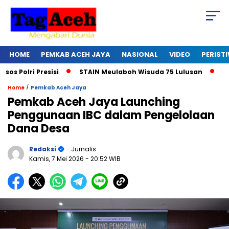
HOME
PEMKAB ACEH JAYA
NASIONAL
VIDEO
PERIST
olri Presisi
STAIN Meulaboh Wisuda 75 Lulusan
Ikut R
/
Home
Pemkab Aceh Jaya
Pemkab Aceh Jaya Launching
Penggunaan IBC dalam Pengelolaan
Dana Desa
Redaksi
- Jurnalis
Kamis, 7 Mei 2026
- 20:52 WIB