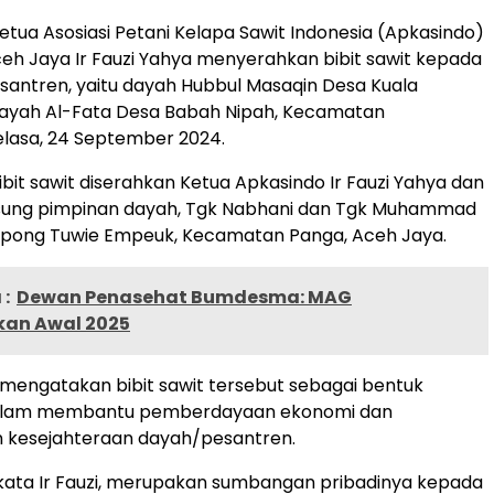
etua Asosiasi Petani Kelapa Sawit Indonesia (Apkasindo)
h Jaya Ir Fauzi Yahya menyerahkan bibit sawit kepada
antren, yaitu dayah Hubbul Masaqin Desa Kuala
ayah Al-Fata Desa Babah Nipah, Kecamatan
elasa, 24 September 2024.
it sawit diserahkan Ketua Apkasindo Ir Fauzi Yahya dan
gsung pimpinan dayah, Tgk Nabhani dan Tgk Muhammad
mpong Tuwie Empeuk, Kecamatan Panga, Aceh Jaya.
:
Dewan Penasehat Bumdesma: MAG
an Awal 2025
a mengatakan bibit sawit tersebut sebagai bentuk
dalam membantu pemberdayaan ekonomi dan
 kesejahteraan dayah/pesantren.
ni, kata Ir Fauzi, merupakan sumbangan pribadinya kepada