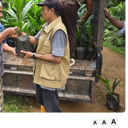
A
A
A