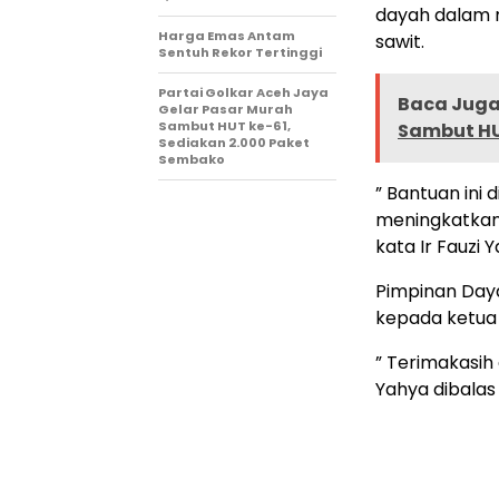
dayah dalam 
Harga Emas Antam
sawit.
Sentuh Rekor Tertinggi
Partai Golkar Aceh Jaya
Baca Juga 
Gelar Pasar Murah
Sambut HUT ke-61,
Sambut HU
Sediakan 2.000 Paket
Sembako
” Bantuan in
meningkatkan
kata Ir Fauzi 
Pimpinan Day
kepada ketua
” Terimakasih
Yahya dibalas 