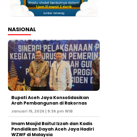
Waktu sholat berikutnya dalam:
1 jam 31 menit 1 detik
Sumber: Kemenag
NASIONAL
Bupati Aceh Jaya Konsolidasikan
Arah Pembangunan di Rakornas
Januari 15, 2026 | 9:36 pm WIB
Imam Masjid Baitul Izzah dan Kadis
Pendidikan Dayah Aceh Jaya Hadiri
WZWF di Malaysia