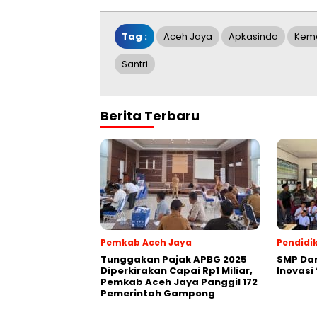
Tag :
Aceh Jaya
Apkasindo
Kema
Santri
Berita Terbaru
Pemkab Aceh Jaya
Pendidi
Tunggakan Pajak APBG 2025
SMP Da
Diperkirakan Capai Rp1 Miliar,
Inovasi
Pemkab Aceh Jaya Panggil 172
Pemerintah Gampong