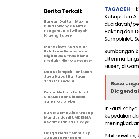
TAGACEH
– K
Berita Terkait
Kabupaten Ace
Buruan Daftar! Maxim
dua dayah/pes
Buka Lowongan Mitra
Bakong dan D
Pengemudi di Wilayah
Krueng Sabee
Sampoiniet, S
Mahasiswa KKN Gelar
Sumbangan bib
Pelatihan Pemasaran
Digital dan Tradisional
diterima lan
Produk “Pliek U Getanyo”
Husen, di Ga
Dua Kelompok Tani Aceh
Jaya Dapat Bantuan
Traktor Roda 4
Baca Juga 
Diagendak
Darun Nizham Perkuat
SIRAMBI dan Siapkan
Santri Go Global
Ir Fauzi Yahy
BUMG Gema Alue Krueng
kepedulian 
Mundur dari BUMDESMA
Kecamatan Pasie Raya
meningkatkan
Harga Emas Tembus Rp
Bibit sawit i
2,36 Juta Per Gram