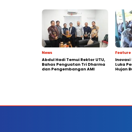
News
Feature
Abdul Hadi Temui Rektor UTU,
Inovas
Bahas Penguatan Tri Dharma
Luka P
dan Pengembangan AMI
Hujan 