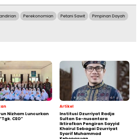
ndirian
Perekonomian
Petani Sawit
Pimpinan Dayah
kan
Artikel
run Nizham Luncurkan
Institusi Dzurriyat Radja
 “Tgk. CEO”
Sultan Se-nusantara
Iktirafkan Pengiran Sayyid
Khairul Sebagai Dzurriyat
Syarif Muhammad
Kebongsuan