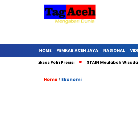
HOME
PEMKAB ACEH JAYA
NASIONAL
VID
urkan Baksos Polri Presisi
STAIN Meulaboh Wisuda 75 Lulu
Home
Ekonomi
/