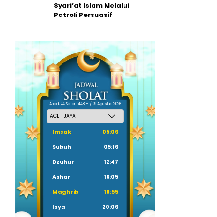
Syari’at Islam Melalui
Patroli Persuasif
Ahad, 24 Safar 1448 H / 09 Agustus 2026
Imsak
05:06
Subuh
05:16
Dzuhur
12:47
Ashar
16:05
Maghrib
18:55
Isya
20:06