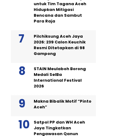
untuk Tim Tagana Aceh
Hidupkan Mitigasi
Bencana dan Sambut
Para Raja
Pilchiksung Aceh Jaya
2026: 239 Calon Keuchik
Resmi Ditetapkan di 98
Gampong
STAIN Meulaboh Borong
Medali SeIBa
International Festival
2026
Makna Bibalik Motif “Pinto
Aceh”
Satpol PP dan WH Aceh
Jaya Tingkatkan
Pengawasan Qanun