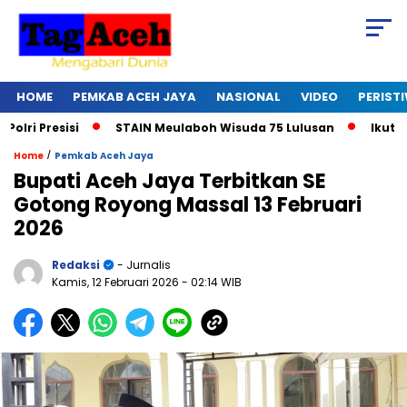
HOME
PEMKAB ACEH JAYA
NASIONAL
VIDEO
PERIST
esisi
STAIN Meulaboh Wisuda 75 Lulusan
Ikut Retreat 
/
Home
Pemkab Aceh Jaya
Bupati Aceh Jaya Terbitkan SE
Gotong Royong Massal 13 Februari
2026
Redaksi
- Jurnalis
Kamis, 12 Februari 2026
- 02:14 WIB