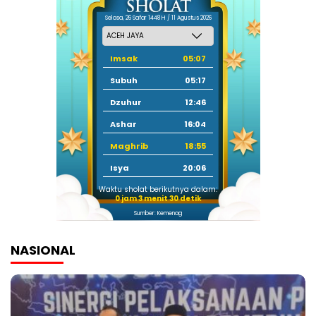
Selasa, 26 Safar 1448 H / 11 Agustus 2026
Imsak
05:07
Subuh
05:17
Dzuhur
12:46
Ashar
16:04
Maghrib
18:55
Isya
20:06
Waktu sholat berikutnya dalam:
0 jam 3 menit 29 detik
Sumber: Kemenag
NASIONAL