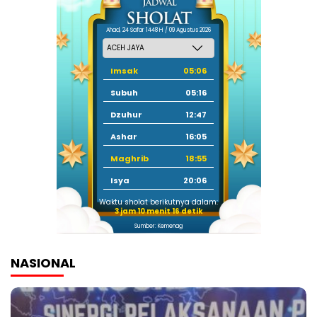
Ahad, 24 Safar 1448 H / 09 Agustus 2026
Imsak
05:06
Subuh
05:16
Dzuhur
12:47
Ashar
16:05
Maghrib
18:55
Isya
20:06
Waktu sholat berikutnya dalam:
3 jam 10 menit 15 detik
Sumber: Kemenag
NASIONAL