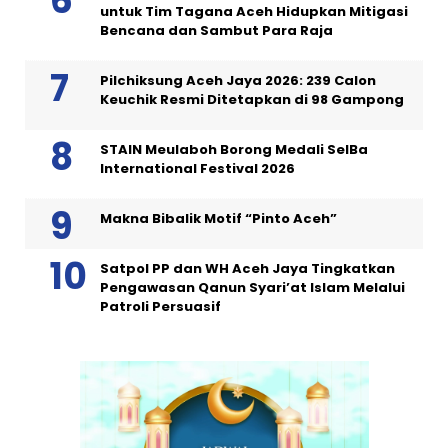
untuk Tim Tagana Aceh Hidupkan Mitigasi
Bencana dan Sambut Para Raja
Pilchiksung Aceh Jaya 2026: 239 Calon
Keuchik Resmi Ditetapkan di 98 Gampong
STAIN Meulaboh Borong Medali SeIBa
International Festival 2026
Makna Bibalik Motif “Pinto Aceh”
Satpol PP dan WH Aceh Jaya Tingkatkan
Pengawasan Qanun Syari’at Islam Melalui
Patroli Persuasif