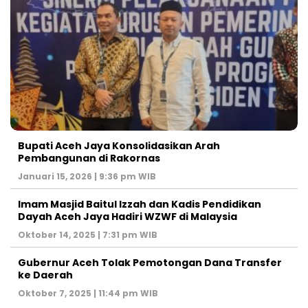
Bupati Aceh Jaya Konsolidasikan Arah
Pembangunan di Rakornas
Januari 15, 2026 | 9:36 pm WIB
Imam Masjid Baitul Izzah dan Kadis Pendidikan
Dayah Aceh Jaya Hadiri WZWF di Malaysia
Oktober 14, 2025 | 7:31 pm WIB
Gubernur Aceh Tolak Pemotongan Dana Transfer
ke Daerah
Oktober 7, 2025 | 11:44 pm WIB