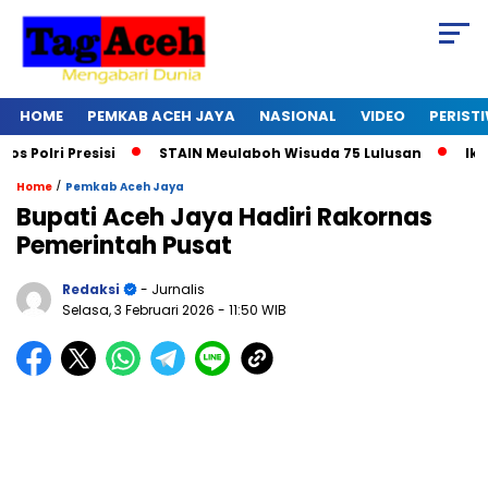
HOME
PEMKAB ACEH JAYA
NASIONAL
VIDEO
PERIST
ri Presisi
STAIN Meulaboh Wisuda 75 Lulusan
Ikut Ret
/
Home
Pemkab Aceh Jaya
Bupati Aceh Jaya Hadiri Rakornas
Pemerintah Pusat
Redaksi
- Jurnalis
Selasa, 3 Februari 2026
- 11:50 WIB