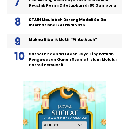
Keuchik Resmi Ditetapkan di 98 Gampong
STAIN Meulaboh Borong Medali SeIBa
International Festival 2026
Makna Bibalik Motif “Pinto Aceh”
Satpol PP dan WH Aceh Jaya Tingkatkan
Pengawasan Qanun Syari’at Islam Melalui
Patroli Persuasif
Jum'at, 22 Safar 1448 H / 07 Agustus 2026