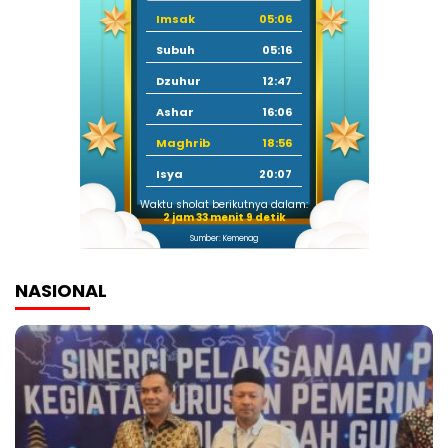
Imsak
05:06
Subuh
05:16
Dzuhur
12:47
Ashar
16:06
Maghrib
18:56
Isya
20:07
Waktu sholat berikutnya dalam:
2 jam 33 menit 9 detik
Sumber: Kemenag
NASIONAL