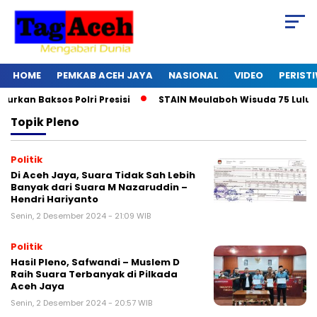
HOME
PEMKAB ACEH JAYA
NASIONAL
VIDEO
PERIST
an Baksos Polri Presisi
STAIN Meulaboh Wisuda 75 Lulusan
Topik
Pleno
Politik
Di Aceh Jaya, Suara Tidak Sah Lebih
Banyak dari Suara M Nazaruddin –
Hendri Hariyanto
Senin, 2 Desember 2024 - 21:09 WIB
Politik
Hasil Pleno, Safwandi – Muslem D
Raih Suara Terbanyak di Pilkada
Aceh Jaya
Senin, 2 Desember 2024 - 20:57 WIB