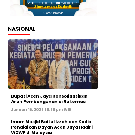
Waktu sholat berikutnya dalam:
2 jam 4 menit 55 detik
Sumber: Kemenag
NASIONAL
Bupati Aceh Jaya Konsolidasikan
Arah Pembangunan di Rakornas
Januari 15, 2026 | 9:36 pm WIB
Imam Masjid Baitul Izzah dan Kadis
Pendidikan Dayah Aceh Jaya Hadiri
WZWF di Malaysia