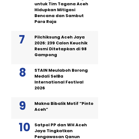
untuk Tim Tagana Aceh
Hidupkan Mitigasi
Bencana dan Sambut
Para Raja
Pilchiksung Aceh Jaya
2026: 239 Calon Keuchik
Resmi Ditetapkan di 98
Gampong
STAIN Meulaboh Borong
Medali SeIBa
International Festival
2026
Makna Bibalik Motif “Pinto
Aceh”
Satpol PP dan WH Aceh
Jaya Tingkatkan
Pengawasan Qanun