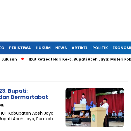
EO
PERISTIWA
HUKUM
NEWS
ARTIKEL
POLITIK
EKONOM
san
Ikut Retreat Hari Ke-6, Bupati Aceh Jaya: Materi Fokus
3, ‎Bupati:
 dan Bermartabat
WIB
HUT Kabupaten Aceh Jaya
l Bupati Aceh Jaya, Pemkab