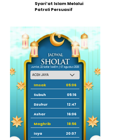
Syari’at Islam Melalui
Patroli Persuasif
Jum'at, 22 Safar 1448 H / 07 Agustus 2026
Imsak
05:06
Subuh
05:16
Dzuhur
12:47
Ashar
16:06
Maghrib
18:56
Isya
20:07