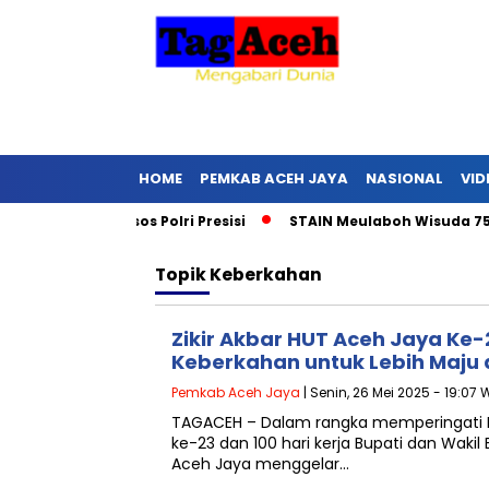
HOME
PEMKAB ACEH JAYA
NASIONAL
VID
lurkan Baksos Polri Presisi
STAIN Meulaboh Wisuda 75 Lulu
Topik
Keberkahan
Zikir Akbar HUT Aceh Jaya Ke-2
Keberkahan untuk Lebih Maju
Pemkab Aceh Jaya
| Senin, 26 Mei 2025 - 19:07 
TAGACEH – Dalam rangka memperingati 
ke-23 dan 100 hari kerja Bupati dan Waki
Aceh Jaya menggelar…