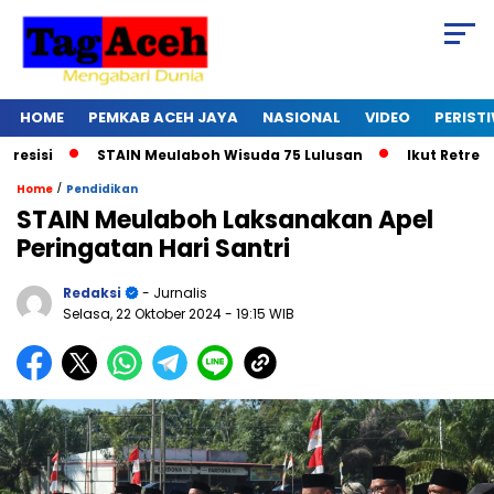
HOME
PEMKAB ACEH JAYA
NASIONAL
VIDEO
PERIST
isi
STAIN Meulaboh Wisuda 75 Lulusan
Ikut Retreat H
/
Home
Pendidikan
STAIN Meulaboh Laksanakan Apel
Peringatan Hari Santri
Redaksi
- Jurnalis
Selasa, 22 Oktober 2024
- 19:15 WIB