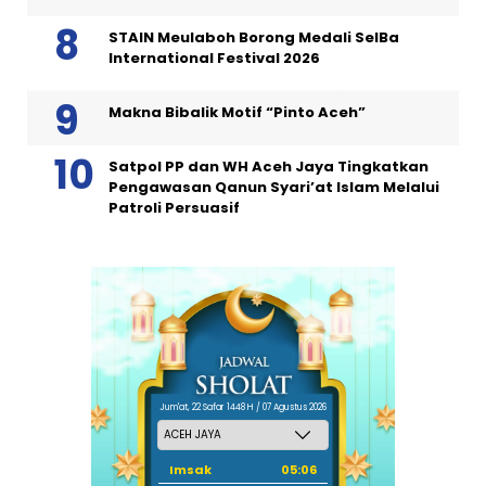
STAIN Meulaboh Borong Medali SeIBa
International Festival 2026
Makna Bibalik Motif “Pinto Aceh”
Satpol PP dan WH Aceh Jaya Tingkatkan
Pengawasan Qanun Syari’at Islam Melalui
Patroli Persuasif
Jum'at, 22 Safar 1448 H / 07 Agustus 2026
Imsak
05:06