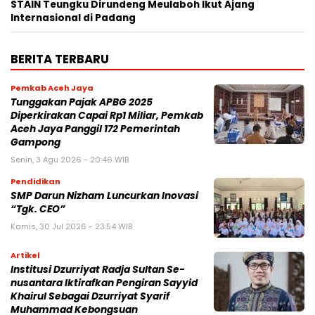
STAIN Teungku Dirundeng Meulaboh Ikut Ajang
Internasional di Padang
BERITA TERBARU
Pemkab Aceh Jaya
Tunggakan Pajak APBG 2025
Diperkirakan Capai Rp1 Miliar, Pemkab
Aceh Jaya Panggil 172 Pemerintah
Gampong
Senin, 3 Agu 2026 - 20:46 WIB
Pendidikan
SMP Darun Nizham Luncurkan Inovasi
“Tgk. CEO”
Kamis, 30 Jul 2026 - 23:54 WIB
Artikel
Institusi Dzurriyat Radja Sultan Se-
nusantara Iktirafkan Pengiran Sayyid
Khairul Sebagai Dzurriyat Syarif
Muhammad Kebongsuan