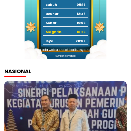
Subuh
05:16
Dzuhur
12:47
Ashar
16:06
Maghrib
18:56
Isya
20:07
Tidak ada waktu sholat berikutnya hari ini.
Sumber: Kemenag
NASIONAL