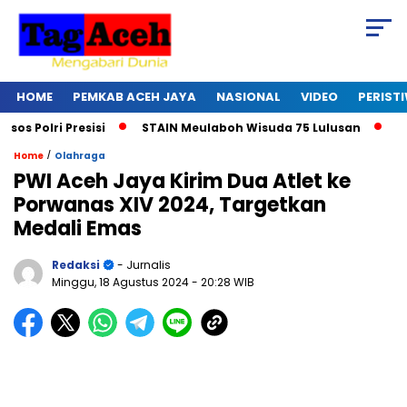
HOME
PEMKAB ACEH JAYA
NASIONAL
VIDEO
PERIST
olri Presisi
STAIN Meulaboh Wisuda 75 Lulusan
Ikut 
/
Home
Olahraga
PWI Aceh Jaya Kirim Dua Atlet ke
Porwanas XIV 2024, Targetkan
Medali Emas
Redaksi
- Jurnalis
Minggu, 18 Agustus 2024
- 20:28 WIB