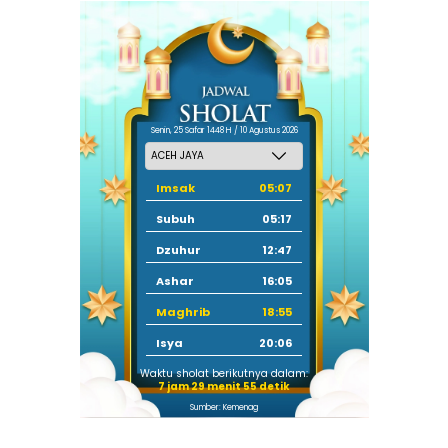
Senin, 25 Safar 1448 H / 10 Agustus 2026
Imsak
05:07
Subuh
05:17
Dzuhur
12:47
Ashar
16:05
Maghrib
18:55
Isya
20:06
Waktu sholat berikutnya dalam:
7 jam 29 menit 54 detik
Sumber: Kemenag