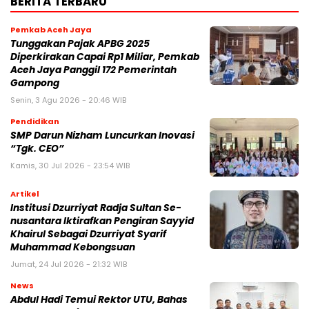
BERITA TERBARU
Pemkab Aceh Jaya
Tunggakan Pajak APBG 2025
Diperkirakan Capai Rp1 Miliar, Pemkab
Aceh Jaya Panggil 172 Pemerintah
Gampong
Senin, 3 Agu 2026 - 20:46 WIB
Pendidikan
SMP Darun Nizham Luncurkan Inovasi
“Tgk. CEO”
Kamis, 30 Jul 2026 - 23:54 WIB
Artikel
Institusi Dzurriyat Radja Sultan Se-
nusantara Iktirafkan Pengiran Sayyid
Khairul Sebagai Dzurriyat Syarif
Muhammad Kebongsuan
Jumat, 24 Jul 2026 - 21:32 WIB
News
Abdul Hadi Temui Rektor UTU, Bahas