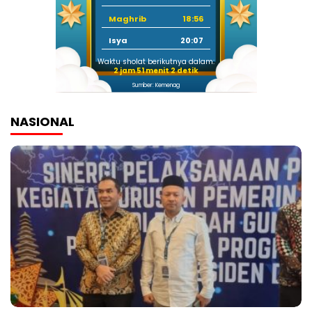
Maghrib
18:56
Isya
20:07
Waktu sholat berikutnya dalam:
2 jam 51 menit 1 detik
Sumber: Kemenag
NASIONAL