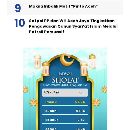
Makna Bibalik Motif “Pinto Aceh”
Satpol PP dan WH Aceh Jaya Tingkatkan
Pengawasan Qanun Syari’at Islam Melalui
Patroli Persuasif
Jum'at, 22 Safar 1448 H / 07 Agustus 2026
Imsak
05:06
Subuh
05:16
Dzuhur
12:47
Ashar
16:06