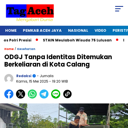
HOME
PEMKAB ACEH JAYA
NASIONAL
VIDEO
PERIST
olri Presisi
STAIN Meulaboh Wisuda 75 Lulusan
Ikut R
/
Home
Kesehatan
ODGJ Tanpa Identitas Ditemukan
Berkeliaran di Kota Calang
Redaksi
- Jurnalis
Kamis, 15 Mei 2025
- 19:20 WIB