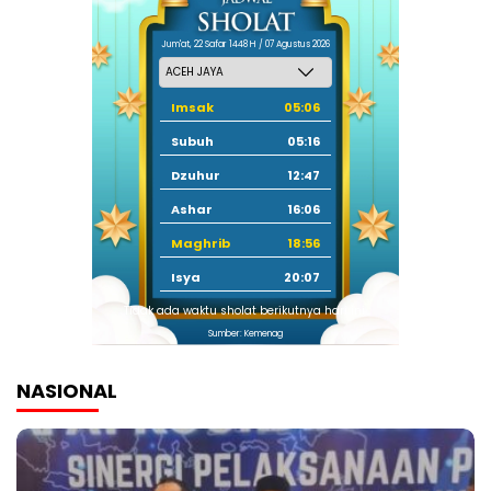
Jum'at, 22 Safar 1448 H / 07 Agustus 2026
Imsak
05:06
Subuh
05:16
Dzuhur
12:47
Ashar
16:06
Maghrib
18:56
Isya
20:07
Tidak ada waktu sholat berikutnya hari ini.
Sumber: Kemenag
NASIONAL