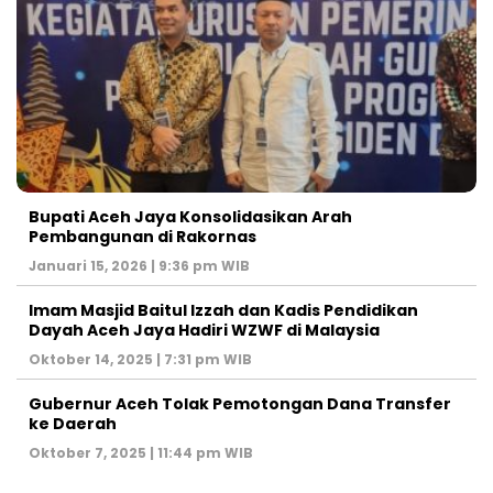
Bupati Aceh Jaya Konsolidasikan Arah
Pembangunan di Rakornas
Januari 15, 2026 | 9:36 pm WIB
Imam Masjid Baitul Izzah dan Kadis Pendidikan
Dayah Aceh Jaya Hadiri WZWF di Malaysia
Oktober 14, 2025 | 7:31 pm WIB
Gubernur Aceh Tolak Pemotongan Dana Transfer
ke Daerah
Oktober 7, 2025 | 11:44 pm WIB