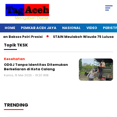
HOME
PEMKAB ACEH JAYA
NASIONAL
VIDEO
PERIST
 Baksos Polri Presisi
STAIN Meulaboh Wisuda 75 Lulusan
Topik
TKSK
Kesehatan
ODGJ Tanpa Identitas Ditemukan
Berkeliaran di Kota Calang
Kamis, 15 Mei 2025 - 19:20 WIB
TRENDING