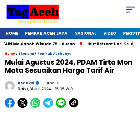
HOME
PEMKAB ACEH JAYA
NASIONAL
VIDEO
PERIST
N Meulaboh Wisuda 75 Lulusan
Ikut Retreat Hari Ke-6, Bupa
/
/
Home
Ekonomi
Pemkab Aceh Jaya
Mulai Agustus 2024, PDAM Tirta Mon
Mata Sesuaikan Harga Tarif Air
Redaksi
- Jurnalis
Rabu, 31 Juli 2024
- 15:05 WIB