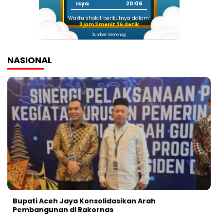
Isya
20:06
Waktu sholat berikutnya dalam:
3 jam 3 menit 26 detik
Sumber: Kemenag
NASIONAL
Bupati Aceh Jaya Konsolidasikan Arah
Pembangunan di Rakornas