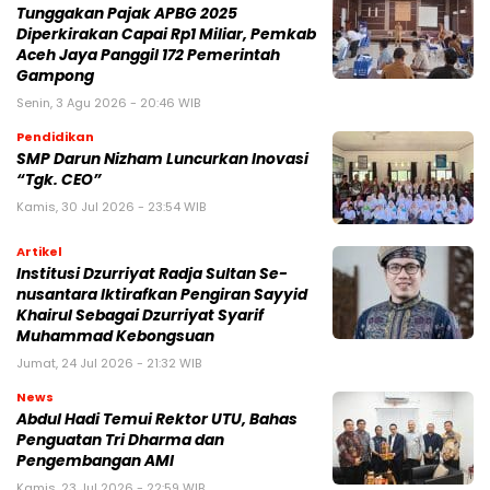
Tunggakan Pajak APBG 2025
Diperkirakan Capai Rp1 Miliar, Pemkab
Aceh Jaya Panggil 172 Pemerintah
Gampong
Senin, 3 Agu 2026 - 20:46 WIB
Pendidikan
SMP Darun Nizham Luncurkan Inovasi
“Tgk. CEO”
Kamis, 30 Jul 2026 - 23:54 WIB
Artikel
Institusi Dzurriyat Radja Sultan Se-
nusantara Iktirafkan Pengiran Sayyid
Khairul Sebagai Dzurriyat Syarif
Muhammad Kebongsuan
Jumat, 24 Jul 2026 - 21:32 WIB
News
Abdul Hadi Temui Rektor UTU, Bahas
Penguatan Tri Dharma dan
Pengembangan AMI
Kamis, 23 Jul 2026 - 22:59 WIB