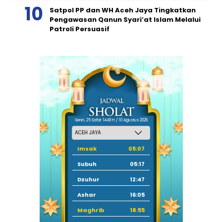
Satpol PP dan WH Aceh Jaya Tingkatkan
Pengawasan Qanun Syari’at Islam Melalui
Patroli Persuasif
Senin, 25 Safar 1448 H / 10 Agustus 2026
Imsak
05:07
Subuh
05:17
Dzuhur
12:47
Ashar
16:05
Maghrib
18:55