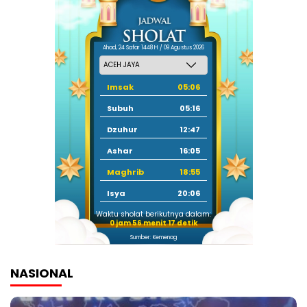
Ahad, 24 Safar 1448 H / 09 Agustus 2026
Imsak
05:06
Subuh
05:16
Dzuhur
12:47
Ashar
16:05
Maghrib
18:55
Isya
20:06
Waktu sholat berikutnya dalam:
0 jam 56 menit 16 detik
Sumber: Kemenag
NASIONAL