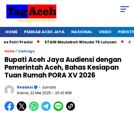
HOME
PEMKAB ACEH JAYA
NASIONAL
VIDEO
PERIST
lri Presisi
STAIN Meulaboh Wisuda 75 Lulusan
Ikut Re
/
Home
Olahraga
Bupati Aceh Jaya Audiensi dengan
Pemerintah Aceh, Bahas Kesiapan
Tuan Rumah PORA XV 2026
Redaksi
- Jurnalis
Kamis, 22 Mei 2025
- 20:41 WIB