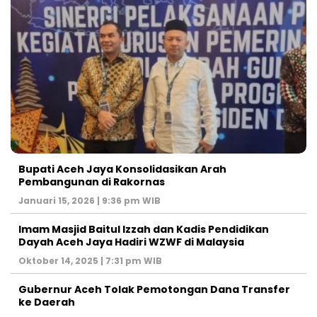
Bupati Aceh Jaya Konsolidasikan Arah
Pembangunan di Rakornas
Januari 15, 2026 | 9:36 pm WIB
Imam Masjid Baitul Izzah dan Kadis Pendidikan
Dayah Aceh Jaya Hadiri WZWF di Malaysia
Oktober 14, 2025 | 7:31 pm WIB
Gubernur Aceh Tolak Pemotongan Dana Transfer
ke Daerah