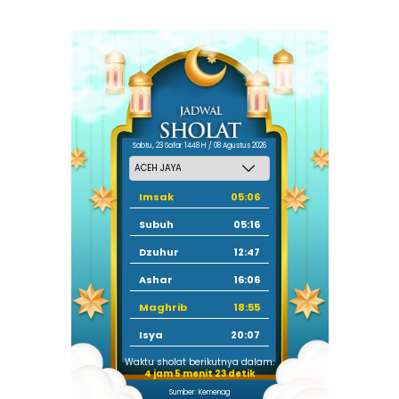
Sabtu, 23 Safar 1448 H / 08 Agustus 2026
Imsak
05:06
Subuh
05:16
Dzuhur
12:47
Ashar
16:06
Maghrib
18:55
Isya
20:07
Waktu sholat berikutnya dalam:
4 jam 5 menit 23 detik
Sumber: Kemenag