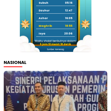
Subuh
05:16
Dzuhur
12:47
Ashar
16:05
Maghrib
18:55
Isya
20:06
Waktu sholat berikutnya dalam:
5 jam 10 menit 17 detik
Sumber: Kemenag
NASIONAL