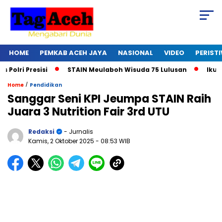
HOME
PEMKAB ACEH JAYA
NASIONAL
VIDEO
PERIST
i Presisi
STAIN Meulaboh Wisuda 75 Lulusan
Ikut Retr
/
Home
Pendidikan
Sanggar Seni KPI Jeumpa STAIN Raih
Juara 3 Nutrition Fair 3rd UTU
Redaksi
- Jurnalis
Kamis, 2 Oktober 2025
- 08:53 WIB