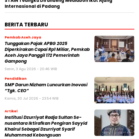
STAIN Teungku Dirundeng Meulaboh Ikut Ajang
Internasional di Padang
BERITA TERBARU
Pemkab Aceh Jaya
Tunggakan Pajak APBG 2025
Diperkirakan Capai Rp1 Miliar, Pemkab
Aceh Jaya Panggil 172 Pemerintah
Gampong
Senin, 3 Agu 2026 - 20:46 WIB
Pendidikan
SMP Darun Nizham Luncurkan Inovasi
“Tgk. CEO”
Kamis, 30 Jul 2026 - 23:54 WIB
Artikel
Institusi Dzurriyat Radja Sultan Se-
nusantara Iktirafkan Pengiran Sayyid
Khairul Sebagai Dzurriyat Syarif
Muhammad Kebongsuan