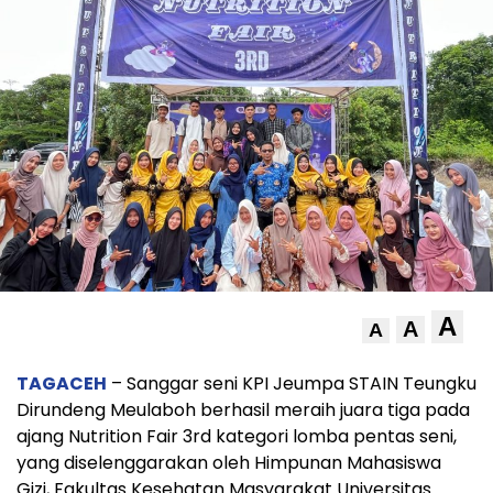
A
A
A
TAGACEH
– Sanggar seni KPI Jeumpa STAIN Teungku
Dirundeng Meulaboh berhasil meraih juara tiga pada
ajang Nutrition Fair 3rd kategori lomba pentas seni,
yang diselenggarakan oleh Himpunan Mahasiswa
Gizi, Fakultas Kesehatan Masyarakat Universitas