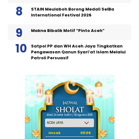
STAIN Meulaboh Borong Medali SeIBa
International Festival 2026
Makna Bibalik Motif “Pinto Aceh”
Satpol PP dan WH Aceh Jaya Tingkatkan
Pengawasan Qanun Syari’at Islam Melalui
Patroli Persuasif
Ahad, 24 Safar 1448 H / 09 Agustus 2026
Imsak
05:06