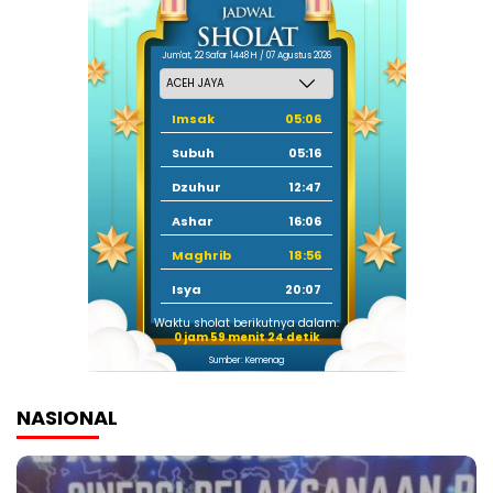
Jum'at, 22 Safar 1448 H / 07 Agustus 2026
Imsak
05:06
Subuh
05:16
Dzuhur
12:47
Ashar
16:06
Maghrib
18:56
Isya
20:07
Waktu sholat berikutnya dalam:
0 jam 59 menit 22 detik
Sumber: Kemenag
NASIONAL