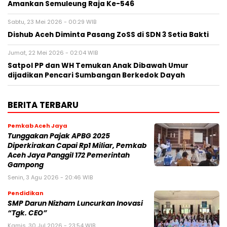
Amankan Semuleung Raja Ke-546
Sabtu, 23 Mei 2026 - 00:29 WIB
Dishub Aceh Diminta Pasang ZoSS di SDN 3 Setia Bakti
Jumat, 22 Mei 2026 - 02:04 WIB
Satpol PP dan WH Temukan Anak Dibawah Umur
dijadikan Pencari Sumbangan Berkedok Dayah
BERITA TERBARU
Pemkab Aceh Jaya
Tunggakan Pajak APBG 2025
Diperkirakan Capai Rp1 Miliar, Pemkab
Aceh Jaya Panggil 172 Pemerintah
Gampong
Senin, 3 Agu 2026 - 20:46 WIB
Pendidikan
SMP Darun Nizham Luncurkan Inovasi
“Tgk. CEO”
Kamis, 30 Jul 2026 - 23:54 WIB