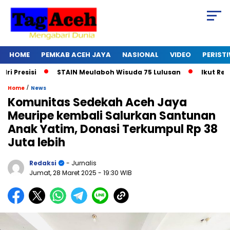
HOME
PEMKAB ACEH JAYA
NASIONAL
VIDEO
PERIST
STAIN Meulaboh Wisuda 75 Lulusan
Ikut Retreat Hari Ke-
/
Home
News
Komunitas Sedekah Aceh Jaya
Meuripe kembali Salurkan Santunan
Anak Yatim, Donasi Terkumpul Rp 38
Juta lebih
Redaksi
- Jurnalis
Jumat, 28 Maret 2025
- 19:30 WIB