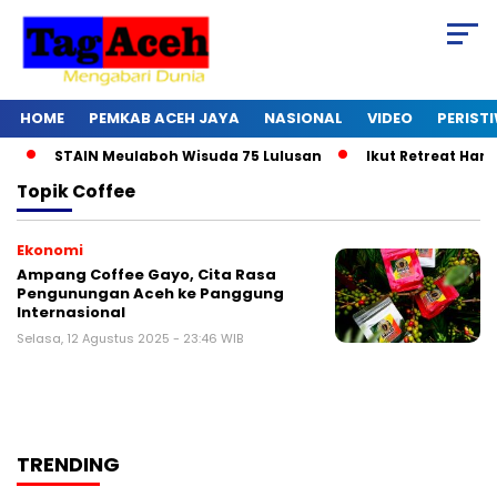
HOME
PEMKAB ACEH JAYA
NASIONAL
VIDEO
PERIST
STAIN Meulaboh Wisuda 75 Lulusan
Ikut Retreat Hari K
Topik
Coffee
Ekonomi
Ampang Coffee Gayo, Cita Rasa
Pengunungan Aceh ke Panggung
Internasional
Selasa, 12 Agustus 2025 - 23:46 WIB
TRENDING