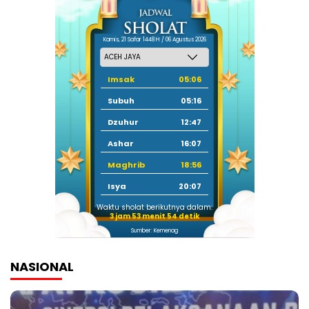
Kamis, 21 Safar 1448 H / 06 Agustus 2026
Imsak
05:06
Subuh
05:16
Dzuhur
12:47
Ashar
16:07
Maghrib
18:56
Isya
20:07
Waktu sholat berikutnya dalam:
3 jam 53 menit 54 detik
Sumber: Kemenag
NASIONAL