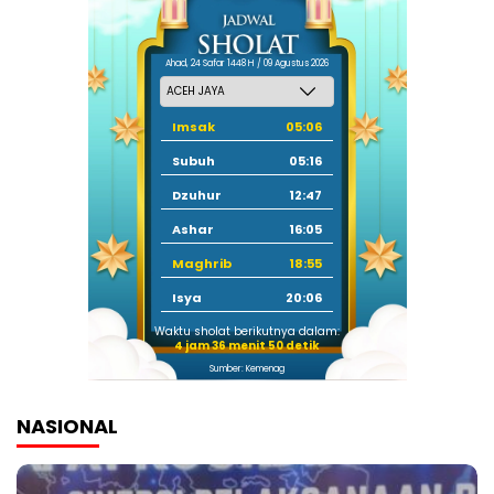
Ahad, 24 Safar 1448 H / 09 Agustus 2026
Imsak
05:06
Subuh
05:16
Dzuhur
12:47
Ashar
16:05
Maghrib
18:55
Isya
20:06
Waktu sholat berikutnya dalam:
4 jam 36 menit 49 detik
Sumber: Kemenag
NASIONAL