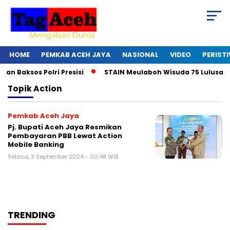
HOME
PEMKAB ACEH JAYA
NASIONAL
VIDEO
PERIST
 Baksos Polri Presisi
STAIN Meulaboh Wisuda 75 Lulusan
Topik
Action
Pemkab Aceh Jaya
Pj. Bupati Aceh Jaya Resmikan
Pembayaran PBB Lewat Action
Mobile Banking
Selasa, 3 September 2024 - 00:48 WIB
TRENDING